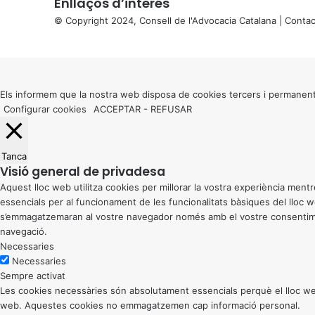
Enllaços d’interés
© Copyright 2024, Consell de l'Advocacia Catalana |
Contac
X
Back
to
top
button
Els informem que la nostra web disposa de cookies tercers i permanent
Configurar cookies
ACCEPTAR
-
REFUSAR
Tanca
Visió general de privadesa
Aquest lloc web utilitza cookies per millorar la vostra experiència me
essencials per al funcionament de les funcionalitats bàsiques del lloc
s’emmagatzemaran al vostre navegador només amb el vostre consentiment
navegació.
Necessaries
Necessaries
Sempre activat
Les cookies necessàries són absolutament essencials perquè el lloc web
web. Aquestes cookies no emmagatzemen cap informació personal.