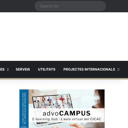
X
Search
for
EES
SERVEIS
UTILITATS
PROJECTES INTERNACIONALS