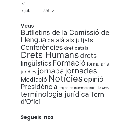
31
« jul.
set. »
Veus
Butlletins de la Comissió de
Llengua
català als jutjats
Conferències
dret català
Drets Humans
drets
Formació
lingüístics
formularis
jornades
jornada
jurídics
Notícies
opinió
Mediació
Presidència
Taxes
Projectes Internacionals
terminologia jurídica
Torn
d'Ofici
Segueix-nos