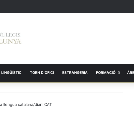
 LINGÜÍSTIC
TORN D’OFICI
ESTRANGERIA
FORMACIÓ
ÀR
la llengua catalana
/
diari_CAT