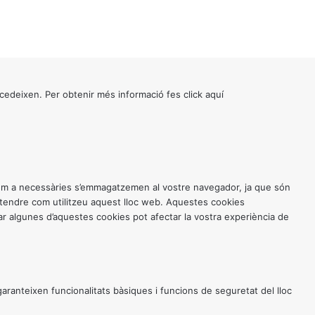
cedeixen. Per obtenir més informació fes click
aquí
 com a necessàries s’emmagatzemen al vostre navegador, ja que són
entendre com utilitzeu aquest lloc web. Aquestes cookies
 algunes d’aquestes cookies pot afectar la vostra experiència de
anteixen funcionalitats bàsiques i funcions de seguretat del lloc