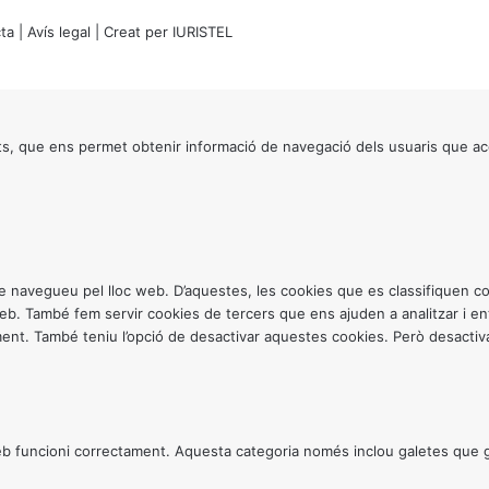
ta
|
Avís legal
| Creat per
IURISTEL
s, que ens permet obtenir informació de navegació dels usuaris que ac
ntre navegueu pel lloc web. D’aquestes, les cookies que es classifiquen
 web. També fem servir cookies de tercers que ens ajuden a analitzar i 
. També teniu l’opció de desactivar aquestes cookies. Però desactivar
 funcioni correctament. Aquesta categoria només inclou galetes que gar