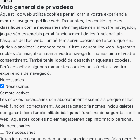
Tanca
Visió general de privadesa
Aquest lloc web utilitza cookies per millorar la vostra experiència
mentre navegueu pel lloc web. D’aquestes, les cookies que es
classifiquen com a necessàries s’emmagatzemen al vostre navegador,
ja que són essencials per al funcionament de les funcionalitats
bàsiques del lloc web. També fem servir cookies de tercers que ens
ajuden a analitzar i entendre com utilitzeu aquest lloc web. Aquestes
cookies s’emmagatzemaran al vostre navegador només amb el vostre
consentiment. També teniu l’opció de desactivar aquestes cookies.
Però desactivar algunes d’aquestes cookies pot afectar la vostra
experiència de navegació.
Necessaries
Necessaries
Sempre activat
Les cookies necessàries són absolutament essencials perquè el lloc
web funcioni correctament. Aquesta categoria només inclou galetes
que garanteixen funcionalitats bàsiques i funcions de seguretat del lloc
web. Aquestes cookies no emmagatzemen cap informació personal.
No necessaries
No necessaries
Totes les cookiesque poden no ser especialment necessàries perquè