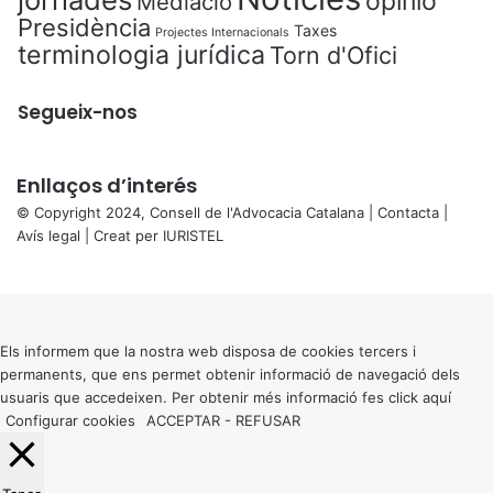
opinió
Mediació
Presidència
Taxes
Projectes Internacionals
terminologia jurídica
Torn d'Ofici
Segueix-nos
Enllaços d’interés
© Copyright 2024, Consell de l'Advocacia Catalana |
Contacta
|
Avís legal
| Creat per
IURISTEL
X
Back
to
top
button
Els informem que la nostra web disposa de cookies tercers i
permanents, que ens permet obtenir informació de navegació dels
usuaris que accedeixen. Per obtenir més informació fes click
aquí
Configurar cookies
ACCEPTAR
-
REFUSAR