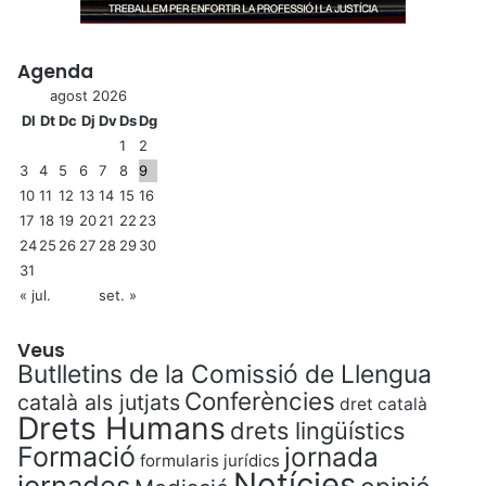
Agenda
agost 2026
Dl
Dt
Dc
Dj
Dv
Ds
Dg
1
2
3
4
5
6
7
8
9
10
11
12
13
14
15
16
17
18
19
20
21
22
23
24
25
26
27
28
29
30
31
« jul.
set. »
Veus
Butlletins de la Comissió de Llengua
Conferències
català als jutjats
dret català
Drets Humans
drets lingüístics
Formació
jornada
formularis jurídics
Notícies
jornades