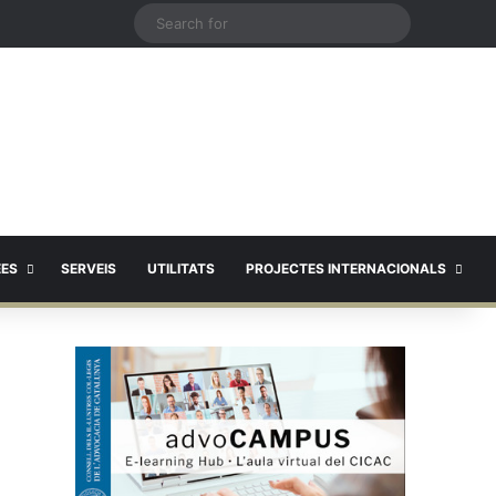
X
Search
for
EES
SERVEIS
UTILITATS
PROJECTES INTERNACIONALS