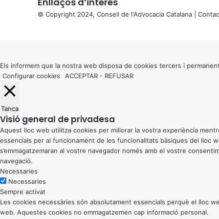
Enllaços d’interés
© Copyright 2024, Consell de l'Advocacia Catalana |
Contac
X
Back
to
top
button
Els informem que la nostra web disposa de cookies tercers i permanent
Configurar cookies
ACCEPTAR
-
REFUSAR
Tanca
Visió general de privadesa
Aquest lloc web utilitza cookies per millorar la vostra experiència me
essencials per al funcionament de les funcionalitats bàsiques del lloc
s’emmagatzemaran al vostre navegador només amb el vostre consentiment
navegació.
Necessaries
Necessaries
Sempre activat
Les cookies necessàries són absolutament essencials perquè el lloc web
web. Aquestes cookies no emmagatzemen cap informació personal.