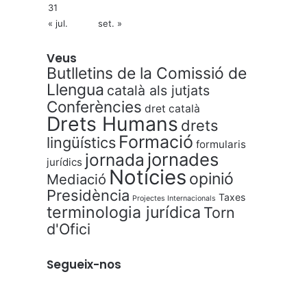
31
« jul.
set. »
Veus
Butlletins de la Comissió de
Llengua
català als jutjats
Conferències
dret català
Drets Humans
drets
Formació
lingüístics
formularis
jornades
jornada
jurídics
Notícies
opinió
Mediació
Presidència
Taxes
Projectes Internacionals
terminologia jurídica
Torn
d'Ofici
Segueix-nos