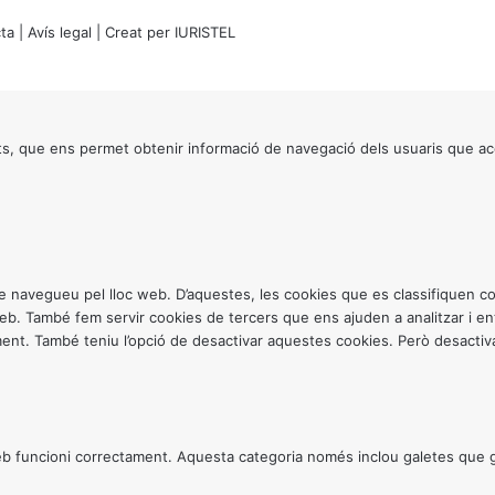
ta
|
Avís legal
| Creat per
IURISTEL
s, que ens permet obtenir informació de navegació dels usuaris que ac
ntre navegueu pel lloc web. D’aquestes, les cookies que es classifiquen
 web. També fem servir cookies de tercers que ens ajuden a analitzar i 
. També teniu l’opció de desactivar aquestes cookies. Però desactivar
 funcioni correctament. Aquesta categoria només inclou galetes que gar