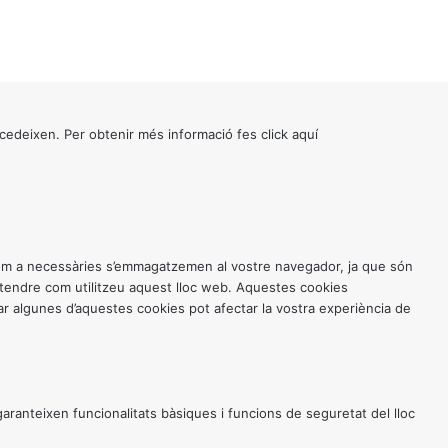
cedeixen. Per obtenir més informació fes click
aquí
 com a necessàries s’emmagatzemen al vostre navegador, ja que són
entendre com utilitzeu aquest lloc web. Aquestes cookies
 algunes d’aquestes cookies pot afectar la vostra experiència de
anteixen funcionalitats bàsiques i funcions de seguretat del lloc