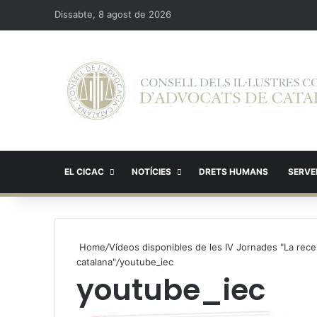
Dissabte, 8 agost de 2026
EL CICAC
NOTÍCIES
DRETS HUMANS
SERVEI
Home
/
Vídeos disponibles de les IV Jornades "La recerc
catalana"
/
youtube_iec
youtube_iec