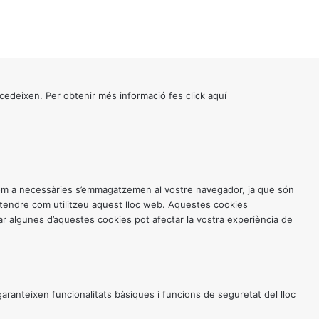
cedeixen. Per obtenir més informació fes click
aquí
 com a necessàries s’emmagatzemen al vostre navegador, ja que són
entendre com utilitzeu aquest lloc web. Aquestes cookies
 algunes d’aquestes cookies pot afectar la vostra experiència de
anteixen funcionalitats bàsiques i funcions de seguretat del lloc