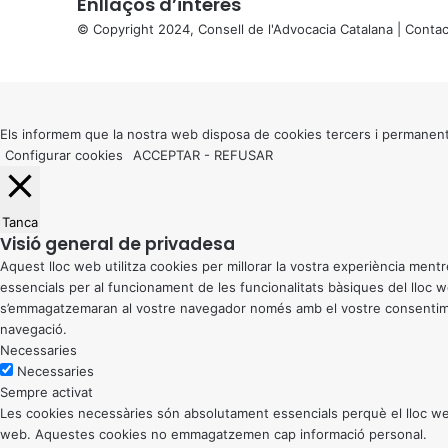
Enllaços d’interés
© Copyright 2024, Consell de l'Advocacia Catalana |
Contac
X
Back
to
top
button
Els informem que la nostra web disposa de cookies tercers i permanent
Configurar cookies
ACCEPTAR
-
REFUSAR
Tanca
Visió general de privadesa
Aquest lloc web utilitza cookies per millorar la vostra experiència me
essencials per al funcionament de les funcionalitats bàsiques del lloc
s’emmagatzemaran al vostre navegador només amb el vostre consentiment
navegació.
Necessaries
Necessaries
Sempre activat
Les cookies necessàries són absolutament essencials perquè el lloc web
web. Aquestes cookies no emmagatzemen cap informació personal.