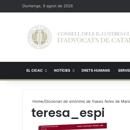
Diumenge, 9 agost de 2026
EL CICAC
NOTÍCIES
DRETS HUMANS
SERVEI
Home
/
Diccionari de sinònims de frases fetes
de Maria
teresa_espi