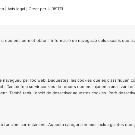
ta
|
Avís legal
| Creat per
IURISTEL
s, que ens permet obtenir informació de navegació dels usuaris que ac
ntre navegueu pel lloc web. D’aquestes, les cookies que es classifiquen
 web. També fem servir cookies de tercers que ens ajuden a analitzar i 
. També teniu l’opció de desactivar aquestes cookies. Però desactivar
 funcioni correctament. Aquesta categoria només inclou galetes que gar