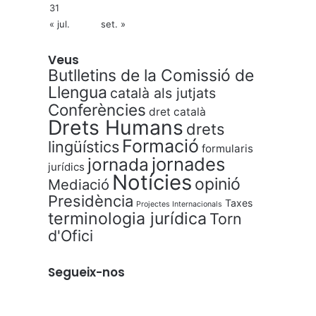
31
« jul.
set. »
Veus
Butlletins de la Comissió de
Llengua
català als jutjats
Conferències
dret català
Drets Humans
drets
Formació
lingüístics
formularis
jornades
jornada
jurídics
Notícies
opinió
Mediació
Presidència
Taxes
Projectes Internacionals
terminologia jurídica
Torn
d'Ofici
Segueix-nos