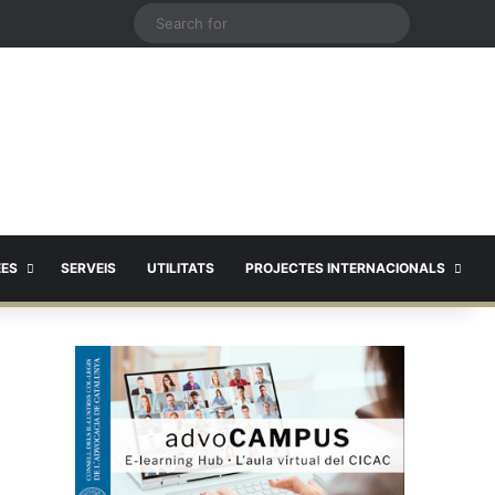
X
Search
for
EES
SERVEIS
UTILITATS
PROJECTES INTERNACIONALS