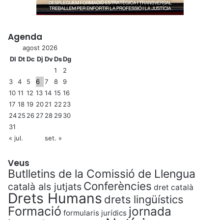
Agenda
agost 2026
Dl
Dt
Dc
Dj
Dv
Ds
Dg
1
2
3
4
5
6
7
8
9
10
11
12
13
14
15
16
17
18
19
20
21
22
23
24
25
26
27
28
29
30
31
« jul.
set. »
Veus
Butlletins de la Comissió de Llengua
Conferències
català als jutjats
dret català
Drets Humans
drets lingüístics
Formació
jornada
formularis jurídics