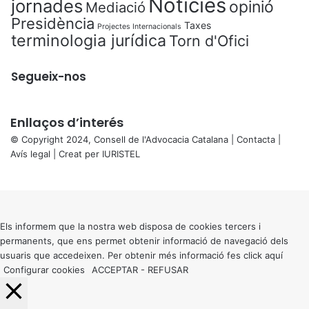
Notícies
jornades
opinió
Mediació
Presidència
Taxes
Projectes Internacionals
terminologia jurídica
Torn d'Ofici
Segueix-nos
Enllaços d’interés
© Copyright 2024, Consell de l'Advocacia Catalana |
Contacta
|
Avís legal
| Creat per
IURISTEL
X
Back
to
top
button
Els informem que la nostra web disposa de cookies tercers i
permanents, que ens permet obtenir informació de navegació dels
usuaris que accedeixen. Per obtenir més informació fes click
aquí
Configurar cookies
ACCEPTAR
-
REFUSAR