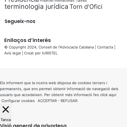
Taxes
Projectes Internacionals
terminologia jurídica
Torn d'Ofici
Segueix-nos
Enllaços d’interés
© Copyright 2024, Consell de l'Advocacia Catalana |
Contacta
|
Avís legal
| Creat per
IURISTEL
X
Back
to
top
button
Els informem que la nostra web disposa de cookies tercers i
permanents, que ens permet obtenir informació de navegació dels
usuaris que accedeixen. Per obtenir més informació fes click
aquí
Configurar cookies
ACCEPTAR
-
REFUSAR
Tanca
Visió general de privadesa