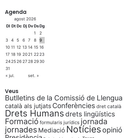
Agenda
agost 2026
Dl
Dt
Dc
Dj
Dv
Ds
Dg
1
2
3
4
5
6
7
8
9
10
11
12
13
14
15
16
17
18
19
20
21
22
23
24
25
26
27
28
29
30
31
« jul.
set. »
Veus
Butlletins de la Comissió de Llengua
Conferències
català als jutjats
dret català
Drets Humans
drets lingüístics
Formació
jornada
formularis jurídics
Notícies
jornades
opinió
Mediació
Presidència