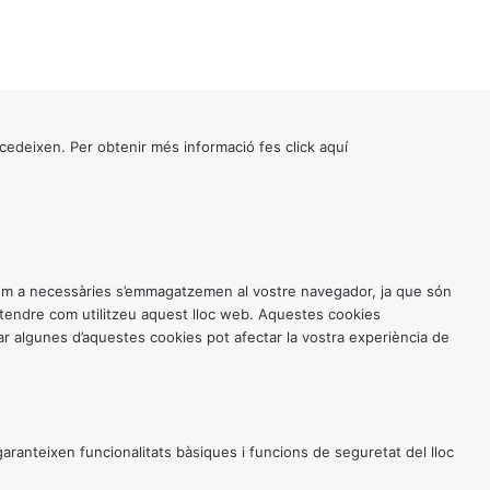
cedeixen. Per obtenir més informació fes click
aquí
 com a necessàries s’emmagatzemen al vostre navegador, ja que són
entendre com utilitzeu aquest lloc web. Aquestes cookies
 algunes d’aquestes cookies pot afectar la vostra experiència de
anteixen funcionalitats bàsiques i funcions de seguretat del lloc