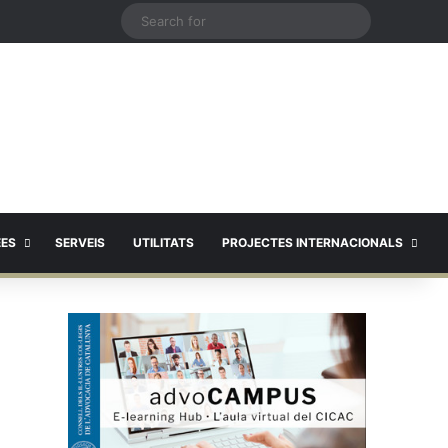
X
Search
for
EES
SERVEIS
UTILITATS
PROJECTES INTERNACIONALS