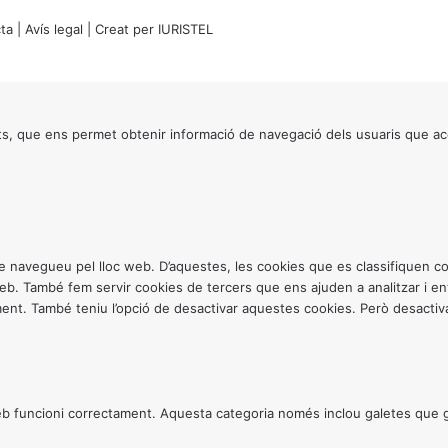
ta
|
Avís legal
| Creat per
IURISTEL
s, que ens permet obtenir informació de navegació dels usuaris que ac
ntre navegueu pel lloc web. D’aquestes, les cookies que es classifiquen
 web. També fem servir cookies de tercers que ens ajuden a analitzar i 
. També teniu l’opció de desactivar aquestes cookies. Però desactivar
 funcioni correctament. Aquesta categoria només inclou galetes que gar