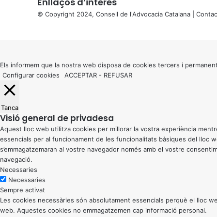
Enllaços d’interés
© Copyright 2024, Consell de l'Advocacia Catalana |
Contac
X
Back
to
top
button
Els informem que la nostra web disposa de cookies tercers i permanent
Configurar cookies
ACCEPTAR
-
REFUSAR
Tanca
Visió general de privadesa
Aquest lloc web utilitza cookies per millorar la vostra experiència me
essencials per al funcionament de les funcionalitats bàsiques del lloc
s’emmagatzemaran al vostre navegador només amb el vostre consentiment
navegació.
Necessaries
Necessaries
Sempre activat
Les cookies necessàries són absolutament essencials perquè el lloc web
web. Aquestes cookies no emmagatzemen cap informació personal.