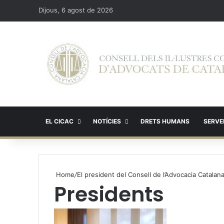
Dijous, 6 agost de 2026
EL CICAC
NOTÍCIES
DRETS HUMANS
SERVEI
Home
/
El president del Consell de l’Advocacia Catala
Presidents