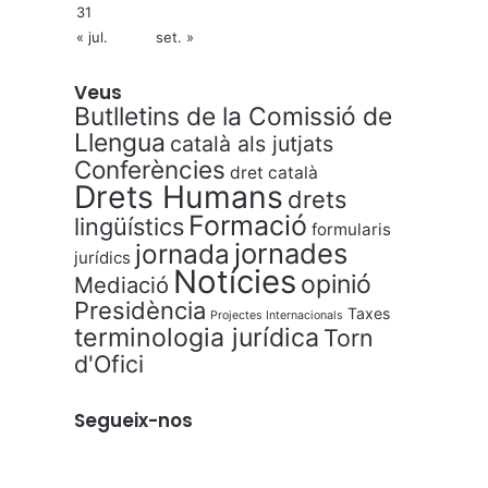
31
« jul.
set. »
Veus
Butlletins de la Comissió de
Llengua
català als jutjats
Conferències
dret català
Drets Humans
drets
Formació
lingüístics
formularis
jornades
jornada
jurídics
Notícies
opinió
Mediació
Presidència
Taxes
Projectes Internacionals
terminologia jurídica
Torn
d'Ofici
Segueix-nos