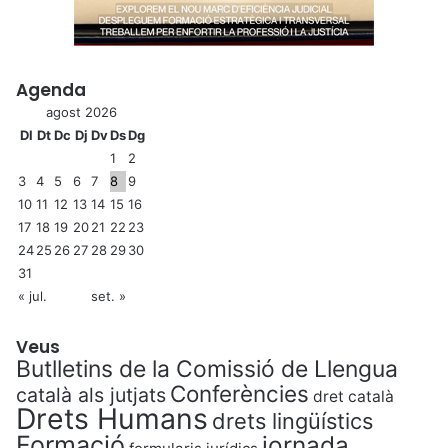
Agenda
agost 2026
Dl
Dt
Dc
Dj
Dv
Ds
Dg
1
2
3
4
5
6
7
8
9
10
11
12
13
14
15
16
17
18
19
20
21
22
23
24
25
26
27
28
29
30
31
« jul.
set. »
Veus
Butlletins de la Comissió de Llengua
Conferències
català als jutjats
dret català
Drets Humans
drets lingüístics
Formació
jornada