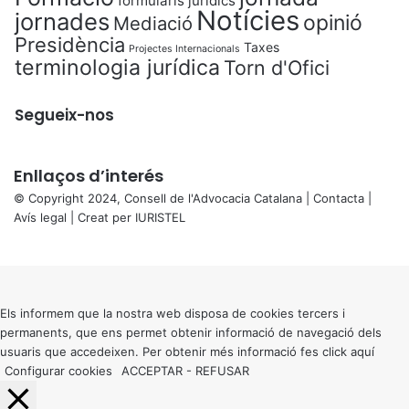
formularis jurídics
Notícies
jornades
opinió
Mediació
Presidència
Taxes
Projectes Internacionals
terminologia jurídica
Torn d'Ofici
Segueix-nos
Enllaços d’interés
© Copyright 2024, Consell de l'Advocacia Catalana |
Contacta
|
Avís legal
| Creat per
IURISTEL
X
Back
to
top
button
Els informem que la nostra web disposa de cookies tercers i
permanents, que ens permet obtenir informació de navegació dels
usuaris que accedeixen. Per obtenir més informació fes click
aquí
Configurar cookies
ACCEPTAR
-
REFUSAR