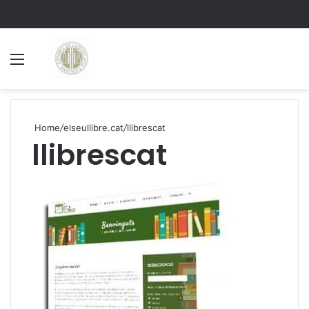
Menu
S
Home
/
elseullibre.cat
/
llibrescat
llibrescat