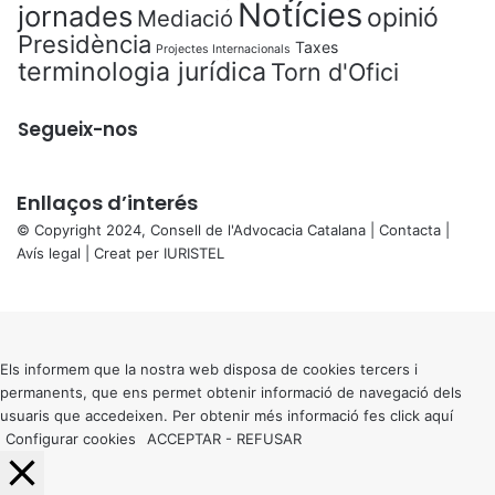
Notícies
jornades
opinió
Mediació
Presidència
Taxes
Projectes Internacionals
terminologia jurídica
Torn d'Ofici
Segueix-nos
Enllaços d’interés
© Copyright 2024, Consell de l'Advocacia Catalana |
Contacta
|
Avís legal
| Creat per
IURISTEL
X
Back
to
top
button
Els informem que la nostra web disposa de cookies tercers i
permanents, que ens permet obtenir informació de navegació dels
usuaris que accedeixen. Per obtenir més informació fes click
aquí
Configurar cookies
ACCEPTAR
-
REFUSAR