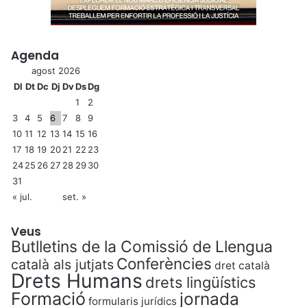
Agenda
agost 2026
Dl
Dt
Dc
Dj
Dv
Ds
Dg
1
2
3
4
5
6
7
8
9
10
11
12
13
14
15
16
17
18
19
20
21
22
23
24
25
26
27
28
29
30
31
« jul.
set. »
Veus
Butlletins de la Comissió de Llengua
Conferències
català als jutjats
dret català
Drets Humans
drets lingüístics
Formació
jornada
formularis jurídics