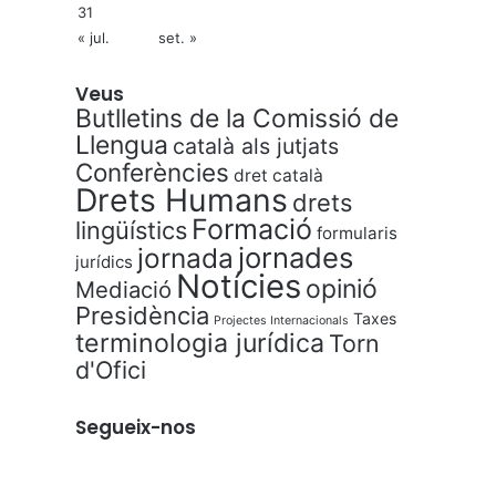
31
« jul.
set. »
Veus
Butlletins de la Comissió de
Llengua
català als jutjats
Conferències
dret català
Drets Humans
drets
Formació
lingüístics
formularis
jornades
jornada
jurídics
Notícies
opinió
Mediació
Presidència
Taxes
Projectes Internacionals
terminologia jurídica
Torn
d'Ofici
Segueix-nos