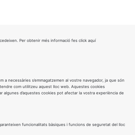
cedeixen. Per obtenir més informació fes click
aquí
 com a necessàries s’emmagatzemen al vostre navegador, ja que són
entendre com utilitzeu aquest lloc web. Aquestes cookies
 algunes d’aquestes cookies pot afectar la vostra experiència de
anteixen funcionalitats bàsiques i funcions de seguretat del lloc