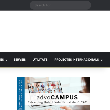
X
Search
for
EES
SERVEIS
UTILITATS
PROJECTES INTERNACIONALS