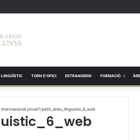
 LINGÜÍSTIC
TORN D’OFICI
ESTRANGERIA
FORMACIÓ
ÀR
internacional privat?
/
petit_atles_linguistic_6_web
guistic_6_web