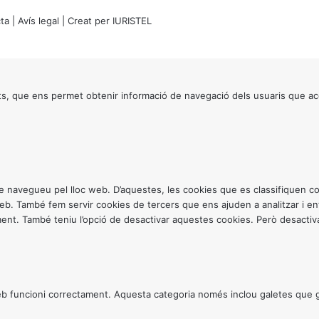
ta
|
Avís legal
| Creat per
IURISTEL
s, que ens permet obtenir informació de navegació dels usuaris que ac
ntre navegueu pel lloc web. D’aquestes, les cookies que es classifiquen
 web. També fem servir cookies de tercers que ens ajuden a analitzar i 
. També teniu l’opció de desactivar aquestes cookies. Però desactivar
 funcioni correctament. Aquesta categoria només inclou galetes que gar