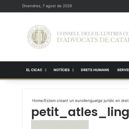
Divendres, 7 agost de 2026
EL CICAC
NOTÍCIES
DRETS HUMANS
SERVEI
Home
/
Estem creant un eurollenguatge jurídic en dret 
petit_atles_lin