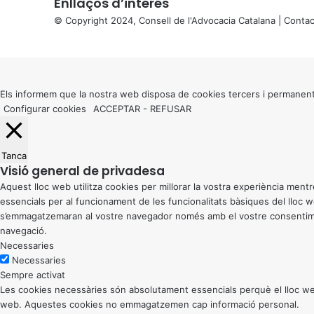
Enllaços d’interés
© Copyright 2024, Consell de l'Advocacia Catalana |
Contac
X
Back
to
top
button
Els informem que la nostra web disposa de cookies tercers i permanent
Configurar cookies
ACCEPTAR
-
REFUSAR
Tanca
Visió general de privadesa
Aquest lloc web utilitza cookies per millorar la vostra experiència me
essencials per al funcionament de les funcionalitats bàsiques del lloc
s’emmagatzemaran al vostre navegador només amb el vostre consentiment
navegació.
Necessaries
Necessaries
Sempre activat
Les cookies necessàries són absolutament essencials perquè el lloc web
web. Aquestes cookies no emmagatzemen cap informació personal.