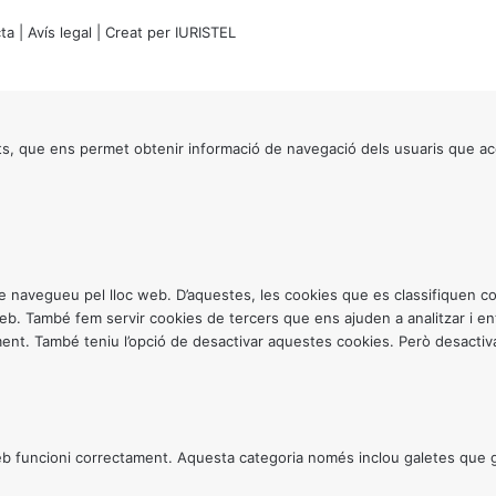
ta
|
Avís legal
| Creat per
IURISTEL
s, que ens permet obtenir informació de navegació dels usuaris que ac
ntre navegueu pel lloc web. D’aquestes, les cookies que es classifiquen
 web. També fem servir cookies de tercers que ens ajuden a analitzar i 
. També teniu l’opció de desactivar aquestes cookies. Però desactivar
 funcioni correctament. Aquesta categoria només inclou galetes que gar