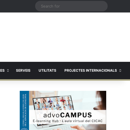
X
Search
for
EES
SERVEIS
UTILITATS
PROJECTES INTERNACIONALS