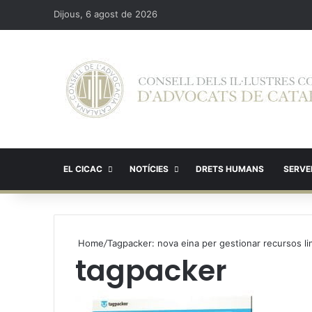
Dijous, 6 agost de 2026
EL CICAC
NOTÍCIES
DRETS HUMANS
SERVEI
Home
/
Tagpacker: nova eina per gestionar recursos li
tagpacker