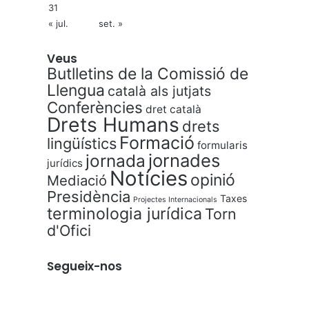
31
« jul.
set. »
Veus
Butlletins de la Comissió de
Llengua
català als jutjats
Conferències
dret català
Drets Humans
drets
Formació
lingüístics
formularis
jornades
jornada
jurídics
Notícies
opinió
Mediació
Presidència
Taxes
Projectes Internacionals
terminologia jurídica
Torn
d'Ofici
Segueix-nos