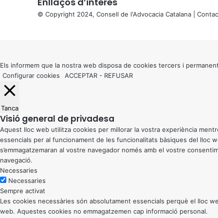
Enllaços d’interés
© Copyright 2024, Consell de l'Advocacia Catalana |
Contac
X
Back
to
top
button
Els informem que la nostra web disposa de cookies tercers i permanent
Configurar cookies
ACCEPTAR
-
REFUSAR
Tanca
Visió general de privadesa
Aquest lloc web utilitza cookies per millorar la vostra experiència me
essencials per al funcionament de les funcionalitats bàsiques del lloc
s’emmagatzemaran al vostre navegador només amb el vostre consentiment
navegació.
Necessaries
Necessaries
Sempre activat
Les cookies necessàries són absolutament essencials perquè el lloc web
web. Aquestes cookies no emmagatzemen cap informació personal.