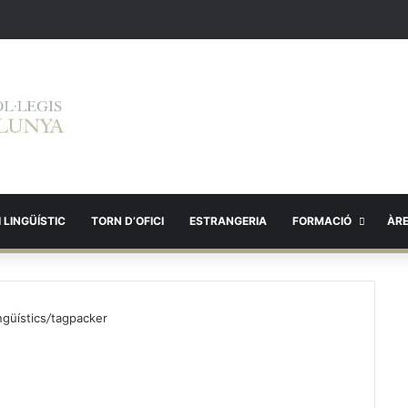
 LINGÜÍSTIC
TORN D’OFICI
ESTRANGERIA
FORMACIÓ
ÀR
ngüístics
/
tagpacker