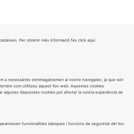
cedeixen. Per obtenir més informació fes click
aquí
 com a necessàries s’emmagatzemen al vostre navegador, ja que són
entendre com utilitzeu aquest lloc web. Aquestes cookies
 algunes d’aquestes cookies pot afectar la vostra experiència de
anteixen funcionalitats bàsiques i funcions de seguretat del lloc