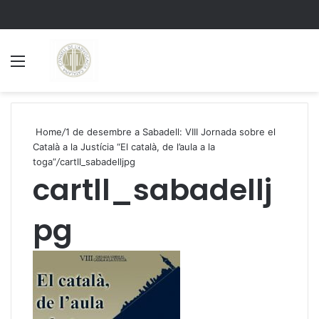
Menu
S
Home
/
1 de desembre a Sabadell: VIII Jornada sobre el
Català a la Justícia “El català, de l’aula a la
toga”
/
cartll_sabadelljpg
cartll_sabadellj
pg