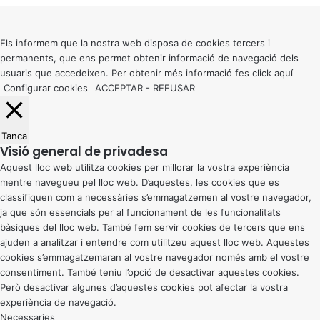
to
top
button
Els informem que la nostra web disposa de cookies tercers i
permanents, que ens permet obtenir informació de navegació dels
usuaris que accedeixen. Per obtenir més informació fes click
aquí
Configurar cookies
ACCEPTAR
-
REFUSAR
Tanca
Visió general de privadesa
Aquest lloc web utilitza cookies per millorar la vostra experiència
mentre navegueu pel lloc web. D’aquestes, les cookies que es
classifiquen com a necessàries s’emmagatzemen al vostre navegador,
ja que són essencials per al funcionament de les funcionalitats
bàsiques del lloc web. També fem servir cookies de tercers que ens
ajuden a analitzar i entendre com utilitzeu aquest lloc web. Aquestes
cookies s’emmagatzemaran al vostre navegador només amb el vostre
consentiment. També teniu l’opció de desactivar aquestes cookies.
Però desactivar algunes d’aquestes cookies pot afectar la vostra
experiència de navegació.
Necessaries