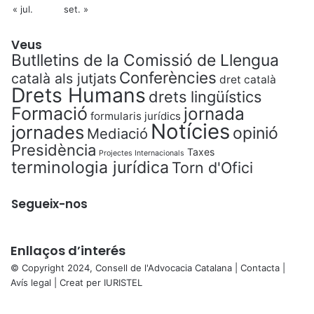
« jul.
set. »
Veus
Butlletins de la Comissió de Llengua
Conferències
català als jutjats
dret català
Drets Humans
drets lingüístics
Formació
jornada
formularis jurídics
Notícies
jornades
opinió
Mediació
Presidència
Taxes
Projectes Internacionals
terminologia jurídica
Torn d'Ofici
Segueix-nos
Enllaços d’interés
© Copyright 2024, Consell de l'Advocacia Catalana |
Contacta
|
Avís legal
| Creat per
IURISTEL
X
Back