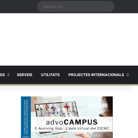
X
Search
for
EES
SERVEIS
UTILITATS
PROJECTES INTERNACIONALS