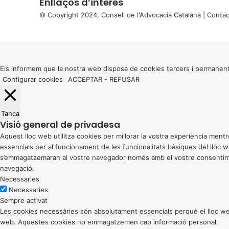
Enllaços d’interés
© Copyright 2024, Consell de l'Advocacia Catalana |
Contac
X
Back
to
top
button
Els informem que la nostra web disposa de cookies tercers i permanent
Configurar cookies
ACCEPTAR
-
REFUSAR
Tanca
Visió general de privadesa
Aquest lloc web utilitza cookies per millorar la vostra experiència me
essencials per al funcionament de les funcionalitats bàsiques del lloc
s’emmagatzemaran al vostre navegador només amb el vostre consentiment
navegació.
Necessaries
Necessaries
Sempre activat
Les cookies necessàries són absolutament essencials perquè el lloc web
web. Aquestes cookies no emmagatzemen cap informació personal.