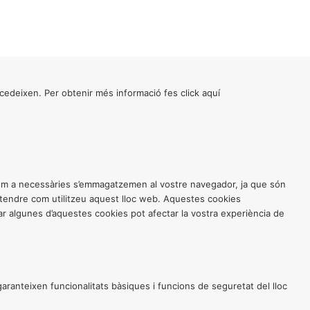
cedeixen. Per obtenir més informació fes click
aquí
 com a necessàries s’emmagatzemen al vostre navegador, ja que són
entendre com utilitzeu aquest lloc web. Aquestes cookies
 algunes d’aquestes cookies pot afectar la vostra experiència de
anteixen funcionalitats bàsiques i funcions de seguretat del lloc