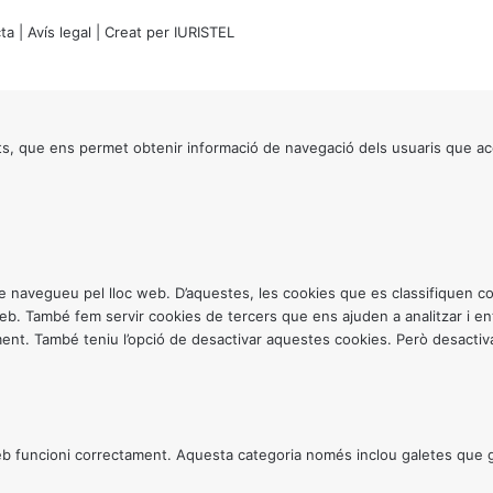
ta
|
Avís legal
| Creat per
IURISTEL
s, que ens permet obtenir informació de navegació dels usuaris que ac
ntre navegueu pel lloc web. D’aquestes, les cookies que es classifiquen
 web. També fem servir cookies de tercers que ens ajuden a analitzar i 
. També teniu l’opció de desactivar aquestes cookies. Però desactivar
 funcioni correctament. Aquesta categoria només inclou galetes que gar