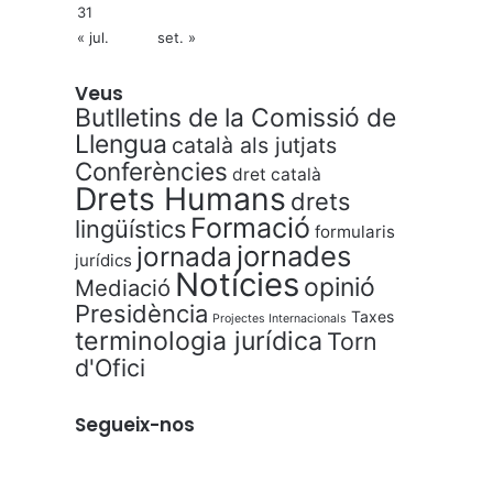
31
« jul.
set. »
Veus
Butlletins de la Comissió de
Llengua
català als jutjats
Conferències
dret català
Drets Humans
drets
Formació
lingüístics
formularis
jornades
jornada
jurídics
Notícies
opinió
Mediació
Presidència
Taxes
Projectes Internacionals
terminologia jurídica
Torn
d'Ofici
Segueix-nos