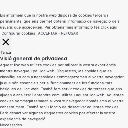
to
top
button
Els informem que la nostra web disposa de cookies tercers i
permanents, que ens permet obtenir informació de navegació dels
usuaris que accedeixen. Per obtenir més informació fes click
aquí
Configurar cookies
ACCEPTAR
-
REFUSAR
Tanca
Visió general de privadesa
Aquest lloc web utilitza cookies per millorar la vostra experiència
mentre navegueu pel lloc web. D’aquestes, les cookies que es
classifiquen com a necessàries s’emmagatzemen al vostre navegador,
ja que són essencials per al funcionament de les funcionalitats
bàsiques del lloc web. També fem servir cookies de tercers que ens
ajuden a analitzar i entendre com utilitzeu aquest lloc web. Aquestes
cookies s’emmagatzemaran al vostre navegador només amb el vostre
consentiment. També teniu l’opció de desactivar aquestes cookies.
Però desactivar algunes d’aquestes cookies pot afectar la vostra
experiència de navegació.
Necessaries