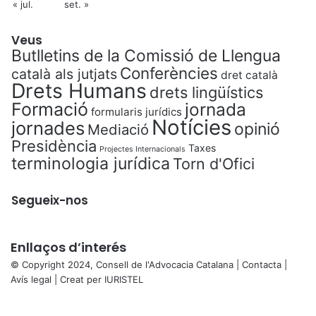
« jul.
set. »
Veus
Butlletins de la Comissió de Llengua
Conferències
català als jutjats
dret català
Drets Humans
drets lingüístics
Formació
jornada
formularis jurídics
Notícies
jornades
opinió
Mediació
Presidència
Taxes
Projectes Internacionals
terminologia jurídica
Torn d'Ofici
Segueix-nos
Enllaços d’interés
© Copyright 2024, Consell de l'Advocacia Catalana |
Contacta
|
Avís legal
| Creat per
IURISTEL
X
Back