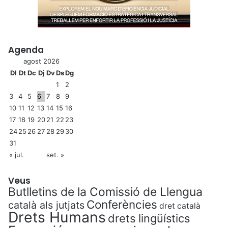
Agenda
agost 2026
Dl
Dt
Dc
Dj
Dv
Ds
Dg
1
2
3
4
5
6
7
8
9
10
11
12
13
14
15
16
17
18
19
20
21
22
23
24
25
26
27
28
29
30
31
« jul.
set. »
Veus
Butlletins de la Comissió de Llengua
Conferències
català als jutjats
dret català
Drets Humans
drets lingüístics