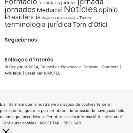
Formació
jornada
formularis jurídics
Notícies
jornades
opinió
Mediació
Presidència
Taxes
Projectes Internacionals
terminologia jurídica
Torn d'Ofici
Segueix-nos
Enllaços d’interés
© Copyright 2024, Consell de l'Advocacia Catalana |
Contacta
|
Avís legal
| Creat per
IURISTEL
X
Back
to
top
button
Els informem que la nostra web disposa de cookies tercers i
permanents, que ens permet obtenir informació de navegació dels
usuaris que accedeixen. Per obtenir més informació fes click
aquí
Configurar cookies
ACCEPTAR
-
REFUSAR