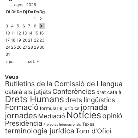
agost 2026
Dl
Dt
Dc
Dj
Dv
Ds
Dg
1
2
3
4
5
6
7
8
9
10
11
12
13
14
15
16
17
18
19
20
21
22
23
24
25
26
27
28
29
30
31
« jul.
set. »
Veus
Butlletins de la Comissió de Llengua
Conferències
català als jutjats
dret català
Drets Humans
drets lingüístics
Formació
jornada
formularis jurídics
Notícies
jornades
opinió
Mediació
Presidència
Taxes
Projectes Internacionals
terminologia jurídica
Torn d'Ofici