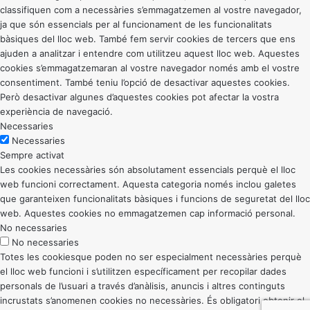
classifiquen com a necessàries s’emmagatzemen al vostre navegador,
ja que són essencials per al funcionament de les funcionalitats
bàsiques del lloc web. També fem servir cookies de tercers que ens
ajuden a analitzar i entendre com utilitzeu aquest lloc web. Aquestes
cookies s’emmagatzemaran al vostre navegador només amb el vostre
consentiment. També teniu l’opció de desactivar aquestes cookies.
Però desactivar algunes d’aquestes cookies pot afectar la vostra
experiència de navegació.
Necessaries
Necessaries
Sempre activat
Les cookies necessàries són absolutament essencials perquè el lloc
web funcioni correctament. Aquesta categoria només inclou galetes
que garanteixen funcionalitats bàsiques i funcions de seguretat del lloc
web. Aquestes cookies no emmagatzemen cap informació personal.
No necessaries
No necessaries
Totes les cookiesque poden no ser especialment necessàries perquè
el lloc web funcioni i s’utilitzen específicament per recopilar dades
personals de l’usuari a través d’anàlisis, anuncis i altres continguts
incrustats s’anomenen cookies no necessàries. És obligatori obtenir el