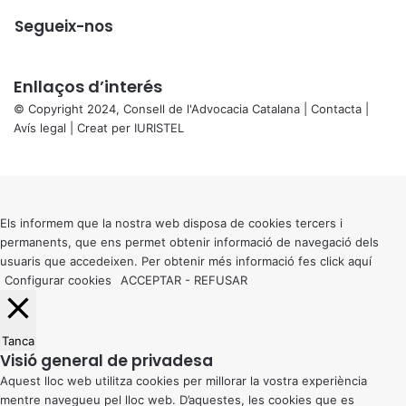
Segueix-nos
Enllaços d’interés
© Copyright 2024, Consell de l'Advocacia Catalana |
Contacta
|
Avís legal
| Creat per
IURISTEL
X
Back
to
top
button
Els informem que la nostra web disposa de cookies tercers i
permanents, que ens permet obtenir informació de navegació dels
usuaris que accedeixen. Per obtenir més informació fes click
aquí
Configurar cookies
ACCEPTAR
-
REFUSAR
Tanca
Visió general de privadesa
Aquest lloc web utilitza cookies per millorar la vostra experiència
mentre navegueu pel lloc web. D’aquestes, les cookies que es