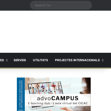
X
Search
for
EES
SERVEIS
UTILITATS
PROJECTES INTERNACIONALS