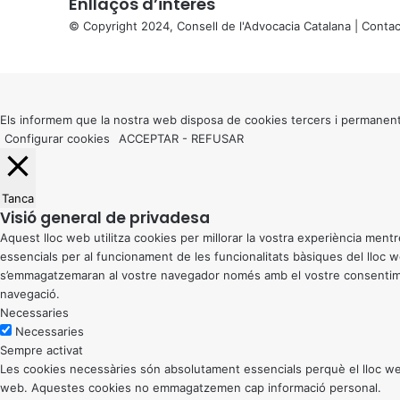
Enllaços d’interés
© Copyright 2024, Consell de l'Advocacia Catalana |
Contac
X
Back
to
top
button
Els informem que la nostra web disposa de cookies tercers i permanent
Configurar cookies
ACCEPTAR
-
REFUSAR
Tanca
Visió general de privadesa
Aquest lloc web utilitza cookies per millorar la vostra experiència me
essencials per al funcionament de les funcionalitats bàsiques del lloc
s’emmagatzemaran al vostre navegador només amb el vostre consentiment
navegació.
Necessaries
Necessaries
Sempre activat
Les cookies necessàries són absolutament essencials perquè el lloc web
web. Aquestes cookies no emmagatzemen cap informació personal.