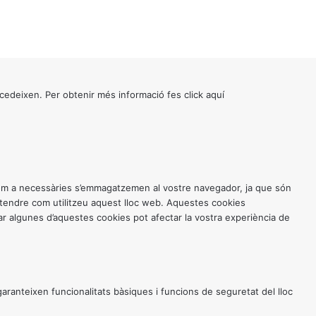
cedeixen. Per obtenir més informació fes click
aquí
 com a necessàries s’emmagatzemen al vostre navegador, ja que són
entendre com utilitzeu aquest lloc web. Aquestes cookies
 algunes d’aquestes cookies pot afectar la vostra experiència de
anteixen funcionalitats bàsiques i funcions de seguretat del lloc