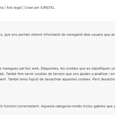
ta
|
Avís legal
| Creat per
IURISTEL
s, que ens permet obtenir informació de navegació dels usuaris que ac
ntre navegueu pel lloc web. D’aquestes, les cookies que es classifiquen
 web. També fem servir cookies de tercers que ens ajuden a analitzar i 
. També teniu l’opció de desactivar aquestes cookies. Però desactivar
 funcioni correctament. Aquesta categoria només inclou galetes que gar