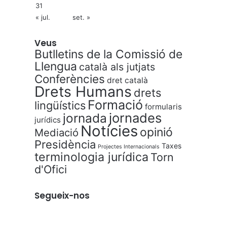
31
« jul.
set. »
Veus
Butlletins de la Comissió de
Llengua
català als jutjats
Conferències
dret català
Drets Humans
drets
Formació
lingüístics
formularis
jornades
jornada
jurídics
Notícies
opinió
Mediació
Presidència
Taxes
Projectes Internacionals
terminologia jurídica
Torn
d'Ofici
Segueix-nos