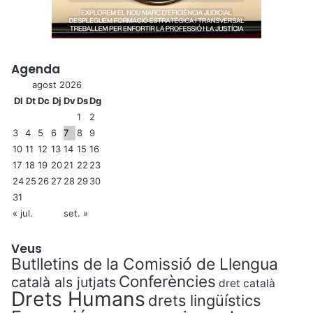
Agenda
agost 2026
Dl
Dt
Dc
Dj
Dv
Ds
Dg
1
2
3
4
5
6
7
8
9
10
11
12
13
14
15
16
17
18
19
20
21
22
23
24
25
26
27
28
29
30
31
« jul.
set. »
Veus
Butlletins de la Comissió de Llengua
Conferències
català als jutjats
dret català
Drets Humans
drets lingüístics