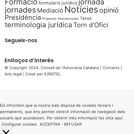
Formació
jornada
formularis jurídics
Notícies
jornades
opinió
Mediació
Presidència
Taxes
Projectes Internacionals
terminologia jurídica
Torn d'Ofici
Segueix-nos
Enllaços d’interés
© Copyright 2024, Consell de l'Advocacia Catalana |
Contacta
|
Avís legal
| Creat per
IURISTEL
X
Back
to
top
button
Els informem que la nostra web disposa de cookies tercers i
permanents, que ens permet obtenir informació de navegació dels
usuaris que accedeixen. Per obtenir més informació fes click
aquí
Configurar cookies
ACCEPTAR
-
REFUSAR