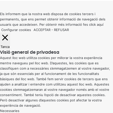
to
top
button
Els informem que la nostra web disposa de cookies tercers i
permanents, que ens permet obtenir informació de navegació dels
usuaris que accedeixen. Per obtenir més informació fes click
aquí
Configurar cookies
ACCEPTAR
-
REFUSAR
Tanca
Visió general de privadesa
Aquest lloc web utilitza cookies per millorar la vostra experiència
mentre navegueu pel lloc web. D’aquestes, les cookies que es
classifiquen com a necessàries s’emmagatzemen al vostre navegador,
ja que són essencials per al funcionament de les funcionalitats
bàsiques del lloc web. També fem servir cookies de tercers que ens
ajuden a analitzar i entendre com utilitzeu aquest lloc web. Aquestes
cookies s’emmagatzemaran al vostre navegador només amb el vostre
consentiment. També teniu l’opció de desactivar aquestes cookies.
Però desactivar algunes d’aquestes cookies pot afectar la vostra
experiència de navegació.
Necessaries