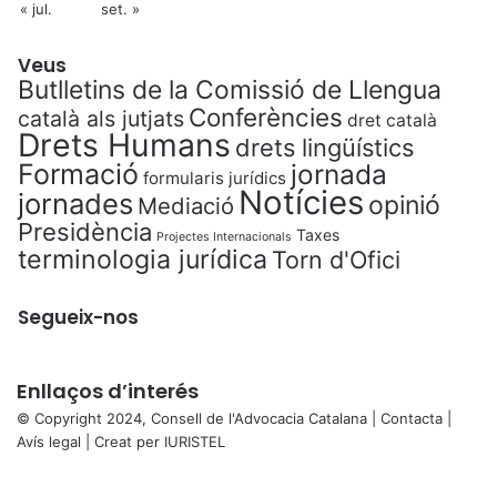
« jul.
set. »
Veus
Butlletins de la Comissió de Llengua
Conferències
català als jutjats
dret català
Drets Humans
drets lingüístics
Formació
jornada
formularis jurídics
Notícies
jornades
opinió
Mediació
Presidència
Taxes
Projectes Internacionals
terminologia jurídica
Torn d'Ofici
Segueix-nos
Enllaços d’interés
© Copyright 2024, Consell de l'Advocacia Catalana |
Contacta
|
Avís legal
| Creat per
IURISTEL
X
Back