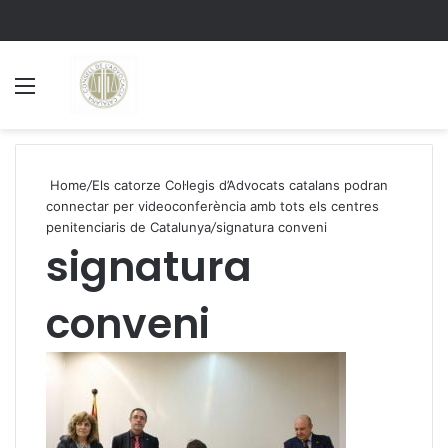
Menu
S
Home
/
Els catorze Col·legis d’Advocats catalans podran
connectar per videoconferència amb tots els centres
penitenciaris de Catalunya
/
signatura conveni
signatura
conveni