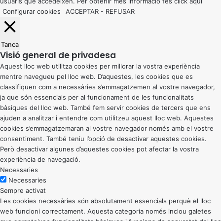
usuaris que accedeixen. Per obtenir més informació fes click
aquí
Configurar cookies
ACCEPTAR
-
REFUSAR
Tanca
Visió general de privadesa
Aquest lloc web utilitza cookies per millorar la vostra experiència
mentre navegueu pel lloc web. D’aquestes, les cookies que es
classifiquen com a necessàries s’emmagatzemen al vostre navegador,
ja que són essencials per al funcionament de les funcionalitats
bàsiques del lloc web. També fem servir cookies de tercers que ens
ajuden a analitzar i entendre com utilitzeu aquest lloc web. Aquestes
cookies s’emmagatzemaran al vostre navegador només amb el vostre
consentiment. També teniu l’opció de desactivar aquestes cookies.
Però desactivar algunes d’aquestes cookies pot afectar la vostra
experiència de navegació.
Necessaries
Necessaries
Sempre activat
Les cookies necessàries són absolutament essencials perquè el lloc
web funcioni correctament. Aquesta categoria només inclou galetes