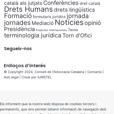
Conferències
català als jutjats
dret català
Drets Humans
drets lingüístics
Formació
jornada
formularis jurídics
Notícies
jornades
opinió
Mediació
Presidència
Taxes
Projectes Internacionals
terminologia jurídica
Torn d'Ofici
Segueix-nos
Enllaços d’interés
© Copyright 2024, Consell de l'Advocacia Catalana |
Contacta
|
Avís legal
| Creat per
IURISTEL
X
Back
to
top
button
Els informem que la nostra web disposa de cookies tercers i
permanents, que ens permet obtenir informació de navegació dels