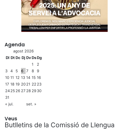
Agenda
agost 2026
Dl
Dt
Dc
Dj
Dv
Ds
Dg
1
2
3
4
5
6
7
8
9
10
11
12
13
14
15
16
17
18
19
20
21
22
23
24
25
26
27
28
29
30
31
« jul.
set. »
Veus
Butlletins de la Comissió de Llengua