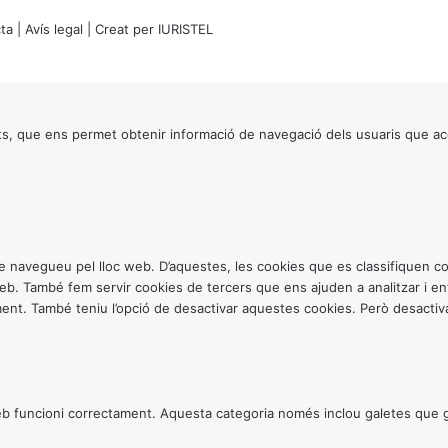
ta
|
Avís legal
| Creat per
IURISTEL
s, que ens permet obtenir informació de navegació dels usuaris que ac
ntre navegueu pel lloc web. D’aquestes, les cookies que es classifiquen
 web. També fem servir cookies de tercers que ens ajuden a analitzar i 
. També teniu l’opció de desactivar aquestes cookies. Però desactivar
 funcioni correctament. Aquesta categoria només inclou galetes que gar