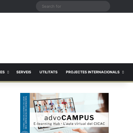
X
Search
for
EES
SERVEIS
UTILITATS
PROJECTES INTERNACIONALS