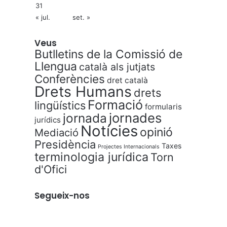
31
« jul.
set. »
Veus
Butlletins de la Comissió de
Llengua
català als jutjats
Conferències
dret català
Drets Humans
drets
Formació
lingüístics
formularis
jornades
jornada
jurídics
Notícies
opinió
Mediació
Presidència
Taxes
Projectes Internacionals
terminologia jurídica
Torn
d'Ofici
Segueix-nos