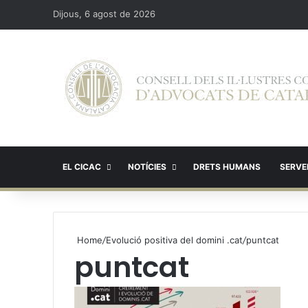
Dijous, 6 agost de 2026
EL CICAC
NOTÍCIES
DRETS HUMANS
SERVEI
Home
/
Evolució positiva del domini .cat
/
puntcat
puntcat