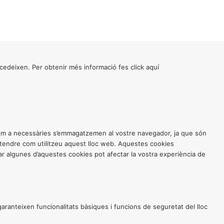
cedeixen. Per obtenir més informació fes click
aquí
 com a necessàries s’emmagatzemen al vostre navegador, ja que són
entendre com utilitzeu aquest lloc web. Aquestes cookies
 algunes d’aquestes cookies pot afectar la vostra experiència de
anteixen funcionalitats bàsiques i funcions de seguretat del lloc