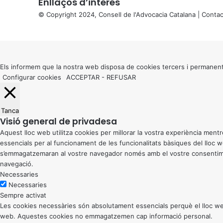
Enllaços d’interés
© Copyright 2024, Consell de l'Advocacia Catalana |
Contac
X
Back
to
top
button
Els informem que la nostra web disposa de cookies tercers i permanent
Configurar cookies
ACCEPTAR
-
REFUSAR
Tanca
Visió general de privadesa
Aquest lloc web utilitza cookies per millorar la vostra experiència me
essencials per al funcionament de les funcionalitats bàsiques del lloc
s’emmagatzemaran al vostre navegador només amb el vostre consentiment
navegació.
Necessaries
Necessaries
Sempre activat
Les cookies necessàries són absolutament essencials perquè el lloc web
web. Aquestes cookies no emmagatzemen cap informació personal.