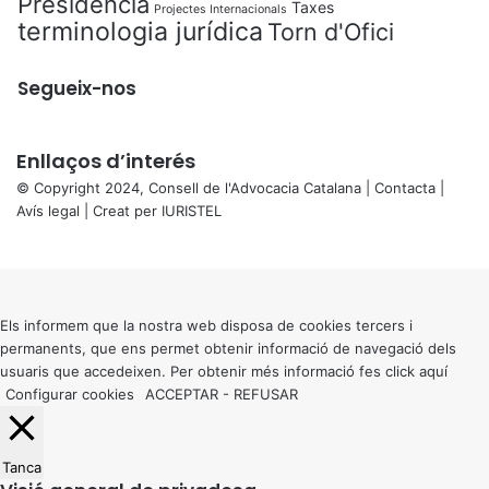
Presidència
Taxes
Projectes Internacionals
terminologia jurídica
Torn d'Ofici
Segueix-nos
Enllaços d’interés
© Copyright 2024, Consell de l'Advocacia Catalana |
Contacta
|
Avís legal
| Creat per
IURISTEL
X
Back
to
top
button
Els informem que la nostra web disposa de cookies tercers i
permanents, que ens permet obtenir informació de navegació dels
usuaris que accedeixen. Per obtenir més informació fes click
aquí
Configurar cookies
ACCEPTAR
-
REFUSAR
Tanca