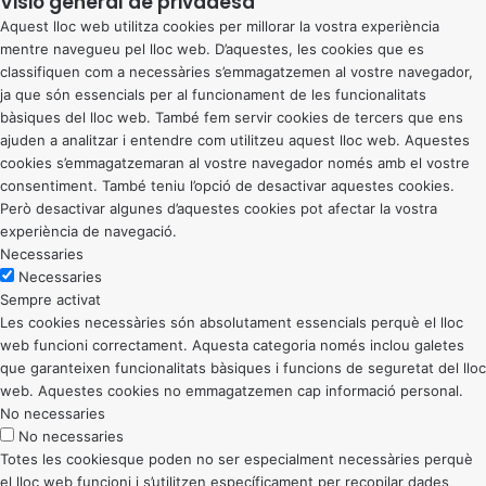
Visió general de privadesa
Aquest lloc web utilitza cookies per millorar la vostra experiència
mentre navegueu pel lloc web. D’aquestes, les cookies que es
classifiquen com a necessàries s’emmagatzemen al vostre navegador,
ja que són essencials per al funcionament de les funcionalitats
bàsiques del lloc web. També fem servir cookies de tercers que ens
ajuden a analitzar i entendre com utilitzeu aquest lloc web. Aquestes
cookies s’emmagatzemaran al vostre navegador només amb el vostre
consentiment. També teniu l’opció de desactivar aquestes cookies.
Però desactivar algunes d’aquestes cookies pot afectar la vostra
experiència de navegació.
Necessaries
Necessaries
Sempre activat
Les cookies necessàries són absolutament essencials perquè el lloc
web funcioni correctament. Aquesta categoria només inclou galetes
que garanteixen funcionalitats bàsiques i funcions de seguretat del lloc
web. Aquestes cookies no emmagatzemen cap informació personal.
No necessaries
No necessaries
Totes les cookiesque poden no ser especialment necessàries perquè
el lloc web funcioni i s’utilitzen específicament per recopilar dades