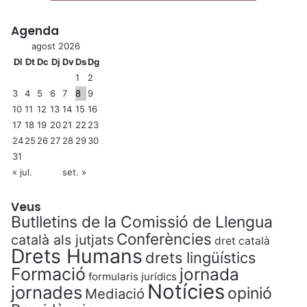
Agenda
agost 2026
Dl
Dt
Dc
Dj
Dv
Ds
Dg
1
2
3
4
5
6
7
8
9
10
11
12
13
14
15
16
17
18
19
20
21
22
23
24
25
26
27
28
29
30
31
« jul.
set. »
Veus
Butlletins de la Comissió de Llengua
Conferències
català als jutjats
dret català
Drets Humans
drets lingüístics
Formació
jornada
formularis jurídics
Notícies
jornades
opinió
Mediació