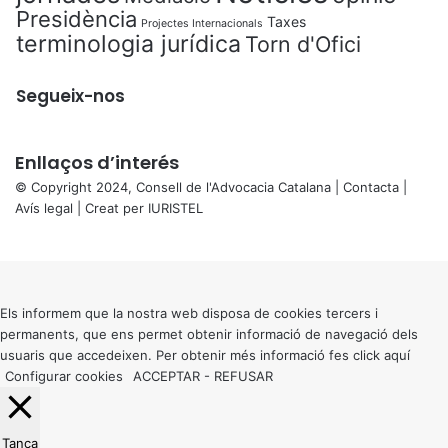
Presidència
Taxes
Projectes Internacionals
terminologia jurídica
Torn d'Ofici
Segueix-nos
Enllaços d’interés
© Copyright 2024, Consell de l'Advocacia Catalana |
Contacta
|
Avís legal
| Creat per
IURISTEL
X
Back
to
top
button
Els informem que la nostra web disposa de cookies tercers i
permanents, que ens permet obtenir informació de navegació dels
usuaris que accedeixen. Per obtenir més informació fes click
aquí
Configurar cookies
ACCEPTAR
-
REFUSAR
Tanca