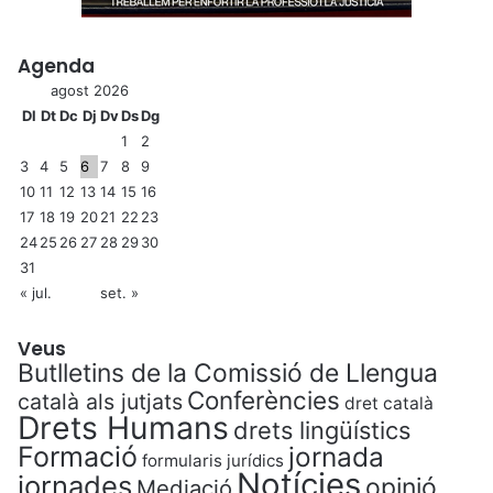
Agenda
agost 2026
Dl
Dt
Dc
Dj
Dv
Ds
Dg
1
2
3
4
5
6
7
8
9
10
11
12
13
14
15
16
17
18
19
20
21
22
23
24
25
26
27
28
29
30
31
« jul.
set. »
Veus
Butlletins de la Comissió de Llengua
Conferències
català als jutjats
dret català
Drets Humans
drets lingüístics
Formació
jornada
formularis jurídics
Notícies
jornades
opinió
Mediació