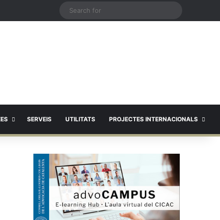
X
Search
for
EES
SERVEIS
UTILITATS
PROJECTES INTERNACIONALS