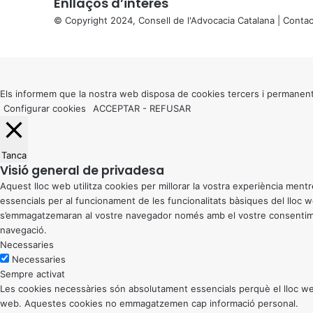
Enllaços d’interés
© Copyright 2024, Consell de l'Advocacia Catalana |
Contac
X
Back
to
top
button
Els informem que la nostra web disposa de cookies tercers i permanent
Configurar cookies
ACCEPTAR
-
REFUSAR
Tanca
Visió general de privadesa
Aquest lloc web utilitza cookies per millorar la vostra experiència me
essencials per al funcionament de les funcionalitats bàsiques del lloc
s’emmagatzemaran al vostre navegador només amb el vostre consentiment
navegació.
Necessaries
Necessaries
Sempre activat
Les cookies necessàries són absolutament essencials perquè el lloc web
web. Aquestes cookies no emmagatzemen cap informació personal.