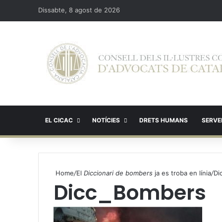
Dissabte, 8 agost de 2026
EL CICAC
NOTÍCIES
DRETS HUMANS
SERVEI
Home
/
El
Diccionari de bombers
ja es troba en línia
/
Di
Dicc_Bombers