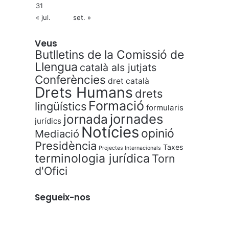
31
« jul.
set. »
Veus
Butlletins de la Comissió de
Llengua
català als jutjats
Conferències
dret català
Drets Humans
drets
Formació
lingüístics
formularis
jornades
jornada
jurídics
Notícies
opinió
Mediació
Presidència
Taxes
Projectes Internacionals
terminologia jurídica
Torn
d'Ofici
Segueix-nos