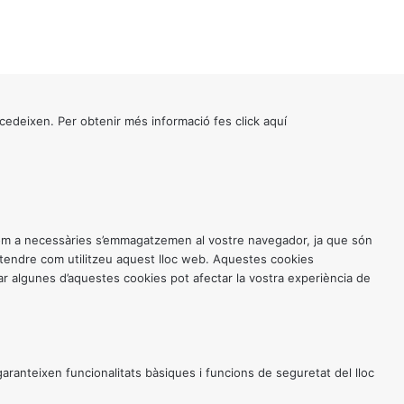
cedeixen. Per obtenir més informació fes click
aquí
 com a necessàries s’emmagatzemen al vostre navegador, ja que són
entendre com utilitzeu aquest lloc web. Aquestes cookies
 algunes d’aquestes cookies pot afectar la vostra experiència de
anteixen funcionalitats bàsiques i funcions de seguretat del lloc