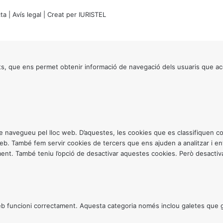
ta
|
Avís legal
| Creat per
IURISTEL
s, que ens permet obtenir informació de navegació dels usuaris que ac
ntre navegueu pel lloc web. D’aquestes, les cookies que es classifiquen
 web. També fem servir cookies de tercers que ens ajuden a analitzar i 
. També teniu l’opció de desactivar aquestes cookies. Però desactivar
 funcioni correctament. Aquesta categoria només inclou galetes que gar