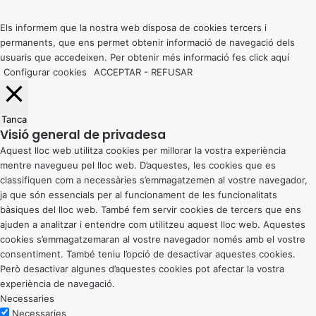
top
button
Els informem que la nostra web disposa de cookies tercers i
permanents, que ens permet obtenir informació de navegació dels
usuaris que accedeixen. Per obtenir més informació fes click
aquí
Configurar cookies
ACCEPTAR
-
REFUSAR
Tanca
Visió general de privadesa
Aquest lloc web utilitza cookies per millorar la vostra experiència
mentre navegueu pel lloc web. D’aquestes, les cookies que es
classifiquen com a necessàries s’emmagatzemen al vostre navegador,
ja que són essencials per al funcionament de les funcionalitats
bàsiques del lloc web. També fem servir cookies de tercers que ens
ajuden a analitzar i entendre com utilitzeu aquest lloc web. Aquestes
cookies s’emmagatzemaran al vostre navegador només amb el vostre
consentiment. També teniu l’opció de desactivar aquestes cookies.
Però desactivar algunes d’aquestes cookies pot afectar la vostra
experiència de navegació.
Necessaries
Necessaries