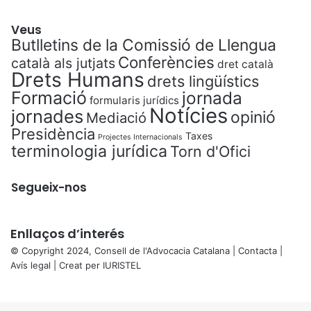
Veus
Butlletins de la Comissió de Llengua
Conferències
català als jutjats
dret català
Drets Humans
drets lingüístics
Formació
jornada
formularis jurídics
Notícies
jornades
opinió
Mediació
Presidència
Taxes
Projectes Internacionals
terminologia jurídica
Torn d'Ofici
Segueix-nos
Enllaços d’interés
© Copyright 2024, Consell de l'Advocacia Catalana |
Contacta
|
Avís legal
| Creat per
IURISTEL
X
Back
to