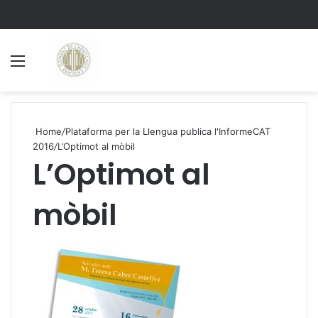
Menu
S
Home
/
Plataforma per la Llengua publica l'InformeCAT
2016
/
L’Optimot al mòbil
L’Optimot al
mòbil