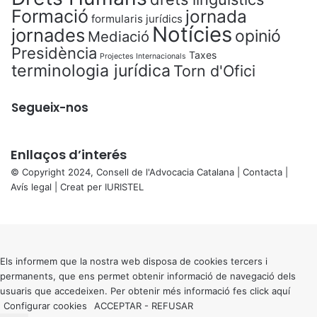
Formació
jornada
formularis jurídics
Notícies
jornades
opinió
Mediació
Presidència
Taxes
Projectes Internacionals
terminologia jurídica
Torn d'Ofici
Segueix-nos
Enllaços d’interés
© Copyright 2024, Consell de l'Advocacia Catalana |
Contacta
|
Avís legal
| Creat per
IURISTEL
X
Back
to
top
button
Els informem que la nostra web disposa de cookies tercers i
permanents, que ens permet obtenir informació de navegació dels
usuaris que accedeixen. Per obtenir més informació fes click
aquí
Configurar cookies
ACCEPTAR
-
REFUSAR