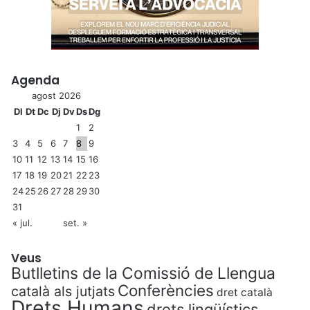
Agenda
agost 2026
Dl
Dt
Dc
Dj
Dv
Ds
Dg
1
2
3
4
5
6
7
8
9
10
11
12
13
14
15
16
17
18
19
20
21
22
23
24
25
26
27
28
29
30
31
« jul.
set. »
Veus
Butlletins de la Comissió de Llengua
Conferències
català als jutjats
dret català
Drets Humans
drets lingüístics