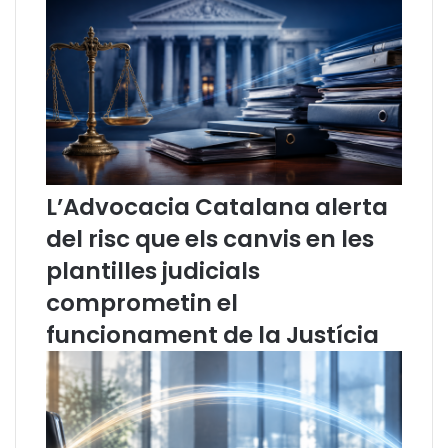
t
c
e
a
n
d
q
e
u
C
e
a
l
t
a
a
s
l
L’Advocacia Catalana alerta
e
u
n
n
del risc que els canvis en les
t
y
plantilles judicials
è
a
n
comprometin el
c
funcionament de la Justícia
i
a
d
e
l
T