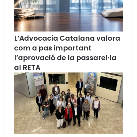
C
s
o
b
r
e
L’Advocacia Catalana valora
e
com a pas important
l
d
l’aprovació de la passarel·la
e
al RETA
c
r
e
t
d
e
p
o
b
r
e