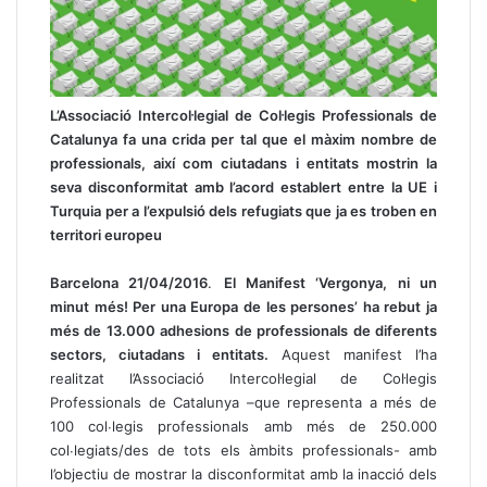
L’Associació Intercol·legial de Col·legis Professionals de
Catalunya fa una crida per tal que el màxim nombre de
professionals, així com ciutadans i entitats mostrin la
seva disconformitat amb l’acord establert entre la UE i
Turquia per a l’expulsió dels refugiats que ja es troben en
territori europeu
Barcelona 21/04/2016
.
El Manifest ‘Vergonya, ni un
minut més! Per una Europa de les persones’ ha rebut ja
més de 13.000 adhesions de professionals de diferents
sectors, ciutadans i entitats.
Aquest manifest l’ha
realitzat l’Associació Intercol·legial de Col·legis
Professionals de Catalunya –que representa a més de
100 col∙legis professionals amb més de 250.000
col∙legiats/des de tots els àmbits professionals- amb
l’objectiu de mostrar la disconformitat amb la inacció dels