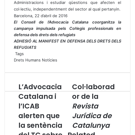
Administracions i estudiar qüestions que afecten el
col∙lectiu, independentment del sector al qual pertanyin.
Barcelona, 22 d’abril de 2016
El Consell de l’Advocacia Catalana coorganitza la
campanya impulsada pels Col·legis professionals en
defensa dels drets dels refugiats
ADHESIÓ AL MANIFEST EN DEFENSA DELS DRETS DELS
REFUGIATS
Tags
Drets Humans
Notícies
L’Advocacia
Col·laborad
L
C
’
o
Catalana i
or de la
A
l
l’ICAB
Revista
d
·
v
l
alerten que
Jurídica de
o
a
c
la sentència
b
Catalunya
a
o
del TC sobre
Related