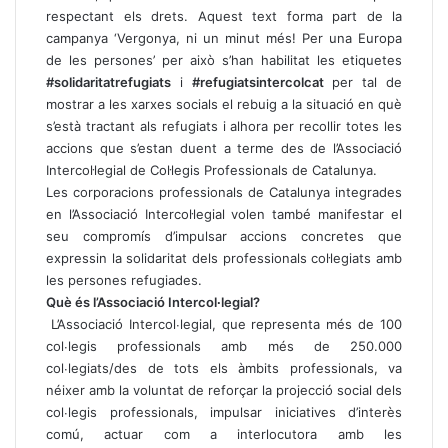
respectant els drets. Aquest text forma part de la
campanya ‘Vergonya, ni un minut més! Per una Europa
de les persones’ per això s’han habilitat les etiquetes
#solidaritatrefugiats
i
#refugiatsintercolcat
per tal de
mostrar a les xarxes socials el rebuig a la situació en què
s’està tractant als refugiats i alhora per recollir totes les
accions que s’estan duent a terme des de l’Associació
Intercol·legial de Col·legis Professionals de Catalunya.
Les corporacions professionals de Catalunya integrades
en l’Associació Intercol·legial volen també manifestar el
seu compromís d’impulsar accions concretes que
expressin la solidaritat dels professionals col·legiats amb
les persones refugiades.
Què és l’Associació Intercol∙legial?
L’Associació Intercol∙legial, que representa més de 100
col∙legis professionals amb més de 250.000
col∙legiats/des de tots els àmbits professionals, va
néixer amb la voluntat de reforçar la projecció social dels
col∙legis professionals, impulsar iniciatives d’interès
comú, actuar com a interlocutora amb les