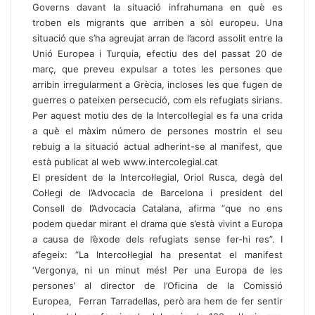
Governs davant la situació infrahumana en què es
troben els migrants que arriben a sòl europeu. Una
situació que s’ha agreujat arran de l’acord assolit entre la
Unió Europea i Turquia, efectiu des del passat 20 de
març, que preveu expulsar a totes les persones que
arribin irregularment a Grècia, incloses les que fugen de
guerres o pateixen persecució, com els refugiats sirians.
Per aquest motiu des de la Intercol·legial es fa una crida
a què el màxim número de persones mostrin el seu
rebuig a la situació actual adherint-se al manifest, que
està publicat al web
www.intercolegial.cat
El president de la Intercol·legial, Oriol Rusca, degà del
Col·legi de l’Advocacia de Barcelona i president del
Consell de l’Advocacia Catalana, afirma “que no ens
podem quedar mirant el drama que s’està vivint a Europa
a causa de l’èxode dels refugiats sense fer-hi res”. I
afegeix: “La Intercol·legial ha presentat el manifest
‘Vergonya, ni un minut més! Per una Europa de les
persones’ al director de l’Oficina de la Comissió
Europea, Ferran Tarradellas, però ara hem de fer sentir