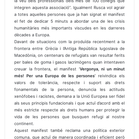
la veu dels professionals dels més de 100 col·legis que
integren aquesta associació”. Igualment Rusca vol agrair
a totes aquelles persones que ja han signat el manifest
el fet de dedicar 5 minuts a abordar una de les crisis
humanitàries més importants viscudes en les darreres
dècades a Europa.
Davant de situacions com la produïda recentment a la
frontera entre Grècia i l’Antiga República Iugoslava de
Macedònia, on centenars de refugiats van resultar ferits
per bales de goma i gasos lacrimògens quan intentaven
creuar la frontera, el manifest ‘
Vergonya, ni un minut
més! Per una Europa de les persones’
reivindica els
valors de tolerància, respecte i suport als drets
fonamentals de la persona, denuncia les actituds
xenòfobes i racistes, demana a la Unió Europea ser fidel
als seus principis fundacionals i que actuï d’acord amb el
més estricte respecte als drets humans per protegir la
vida de les persones que busquen refugi al nostre
continent.
Aquest manifest també reclama una política exterior
comuna, que actuï de manera coordinada i eficient però