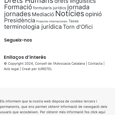
Drets Humans
drets lingüístics
n
Formació
jornada
formularis jurídics
e
Notícies
jornades
opinió
Mediació
s
Presidència
v
Taxes
Projectes Internacionals
terminologia jurídica
Torn d'Ofici
u
l
n
Segueix-nos
e
r
a
Enllaços d’interés
b
l
© Copyright 2024, Consell de l'Advocacia Catalana |
Contacta
|
e
Avís legal
| Creat per
IURISTEL
s
X
Facebook
X
WhatsApp
Telegram
Viber
Back
to
top
button
Els informem que la nostra web disposa de cookies tercers i
permanents, que ens permet obtenir informació de navegació dels
usuaris que accedeixen. Per obtenir més informació fes click
aquí