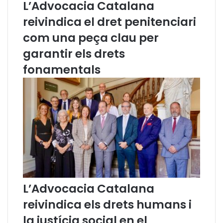
s
L’Advocacia Catalana
a
reivindica el dret penitenciari
e
n
com una peça clau per
e
garantir els drets
r
g
fonamentals
è
t
i
c
a
p
r
i
o
r
i
L’Advocacia Catalana
t
z
reivindica els drets humans i
a
la justícia social en el
e