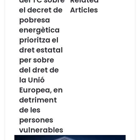
c
r
i
a
el decret de
Articles
a
d
pobresa
C
o
a
r
energètica
t
d
prioritza el
a
e
l
l
dret estatal
a
a
per sobre
n
R
a
e
del dret de
i
v
la Unió
l
i
’
s
Europea, en
I
t
detriment
C
a
A
J
de les
B
u
persones
a
r
l
í
vulnerables
e
d
r
i