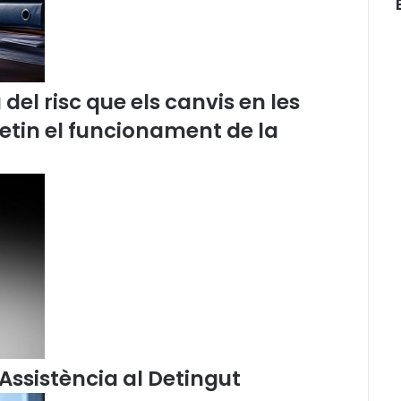
’
I
C
A
B
el risc que els canvis en les
a
l
etin el funcionament de la
e
r
t
e
n
q
u
e
l
a
s
e
n
Assistència al Detingut
t
è