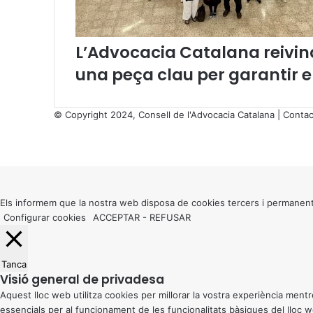
L’Advocacia Catalana reivind
una peça clau per garantir 
© Copyright 2024, Consell de l'Advocacia Catalana |
Contac
X
Facebook
X
WhatsApp
Telegram
Viber
Back
to
top
button
Els informem que la nostra web disposa de cookies tercers i permanent
Configurar cookies
ACCEPTAR
-
REFUSAR
Tanca
Visió general de privadesa
Aquest lloc web utilitza cookies per millorar la vostra experiència me
essencials per al funcionament de les funcionalitats bàsiques del lloc