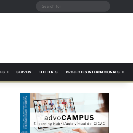
X
Search
for
EES
SERVEIS
UTILITATS
PROJECTES INTERNACIONALS