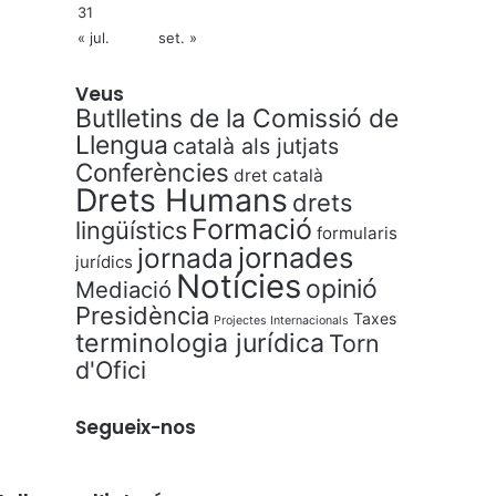
31
« jul.
set. »
Veus
Butlletins de la Comissió de
Llengua
català als jutjats
Conferències
dret català
Drets Humans
drets
Formació
lingüístics
formularis
jornades
jornada
jurídics
Notícies
opinió
Mediació
Presidència
Taxes
Projectes Internacionals
terminologia jurídica
Torn
d'Ofici
Segueix-nos