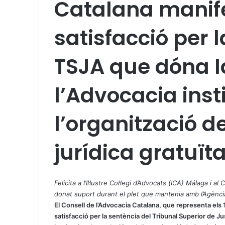
Catalana manife
satisfacció per 
TSJA que dóna l
l’Advocacia inst
l’organització de
jurídica gratuït
X
W
T
h
e
Felicita a l’Il·lustre Col·legi d’Advocats (ICA) Málaga i
a
l
donat suport durant el plet que mantenia amb l’Agènc
t
e
El Consell de l’Advocacia Catalana, que representa els 
s
g
satisfacció per la sentència del Tribunal Superior de Ju
A
r