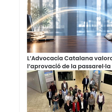
i
"
l
l
e
i
d
r
a
c
L’Advocacia Catalana valor
o
n
l’aprovació de la passarel·la
i
a
n
a
"
?