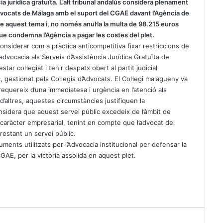
cia jurídica gratuïta. L’alt tribunal andalús considera plenament
’Advocats de Málaga amb el suport del CGAE davant l’Agència de
e aquest tema i, no només anul·la la multa de 98.215 euros
que condemna l’Agència a pagar les costes del plet.
nsiderar com a pràctica anticompetitiva fixar restriccions de
l’advocacia als Serveis d’Assistència Jurídica Gratuïta de
star col·legiat i tenir despatx obert al partit judicial
gestionat pels Col·legis d’Advocats. El Col·legi malagueny va
quereix d’una immediatesa i urgència en l’atenció als
d’altres, aquestes circumstàncies justifiquen la
 considera que aquest servei públic excedeix de l’àmbit de
 caràcter empresarial, tenint en compte que l’advocat del
restant un servei públic.
ents utilitzats per l’Advocacia institucional per defensar la
al CGAE, per la victòria assolida en aquest plet.