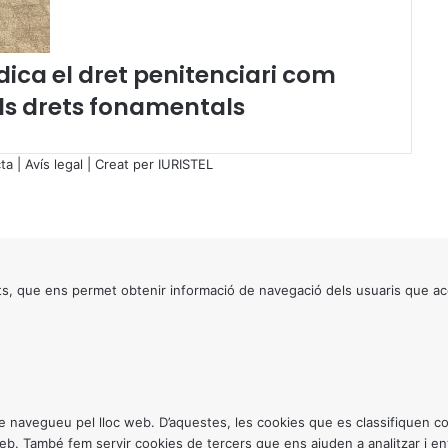
t
d
e
ica el dret penitenciari com
p
o
els drets fonamentals
b
r
e
ta
|
Avís legal
| Creat per
IURISTEL
s
a
e
n
e
r
s, que ens permet obtenir informació de navegació dels usuaris que ac
g
è
t
i
c
a
ntre navegueu pel lloc web. D’aquestes, les cookies que es classifiquen
p
 web. També fem servir cookies de tercers que ens ajuden a analitzar i 