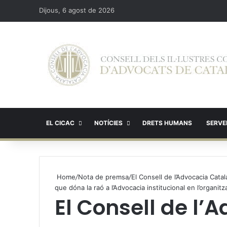
Dijous, 6 agost de 2026
EL CICAC
NOTÍCIES
DRETS HUMANS
SERVEI
Home
/
Nota de premsa
/
El Consell de l’Advocacia Cata
que dóna la raó a l’Advocacia institucional en l’organitza
El Consell de l’