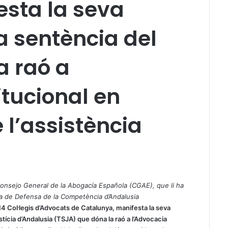
sta la seva
la sentència del
a raó a
itucional en
 l’assistència
a
 al Consejo General de la Abogacía Española (CGAE), que li ha
ia de Defensa de la Competència d’Andalusia
14 Col·legis d’Advocats de Catalunya, manifesta la seva
stícia d’Andalusia (TSJA) que dóna la raó a l’Advocacia