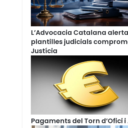
s
i
o
n
s
L’Advocacia Catalana alerta d
"
j
plantilles judicials comprom
u
Justícia
d
i
c
i
s
a
l
o
m
ò
n
i
Pagaments del Torn d’Ofici i 
c
"