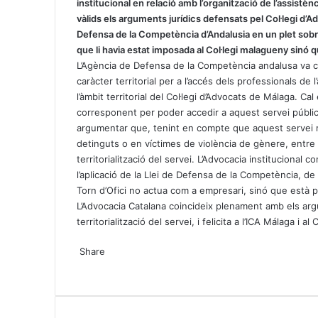
institucional en relació amb l’organització de l’assistèn
p
a
vàlids els arguments jurídics defensats pel Col·legi d
p
m
Defensa de la Competència d’Andalusia en un plet sobr
que li havia estat imposada al Col·legi malagueny sinó 
L’Agència de Defensa de la Competència andalusa va co
caràcter territorial per a l’accés dels professionals de 
l’àmbit territorial del Col·legi d’Advocats de Málaga. Cal e
corresponent per poder accedir a aquest servei públic, 
argumentar que, tenint en compte que aquest servei re
detinguts o en víctimes de violència de gènere, entre 
territorialització del servei. L’Advocacia institucional
l’aplicació de la Llei de Defensa de la Competència, de
Torn d’Ofici no actua com a empresari, sinó que està p
L’Advocacia Catalana coincideix plenament amb els argum
territorialització del servei, i felicita a l’ICA Málaga i 
X
W
T
Share
h
e
X
a
l
W
T
S
P
t
e
h
e
h
r
s
g
a
l
a
i
A
r
t
e
r
n