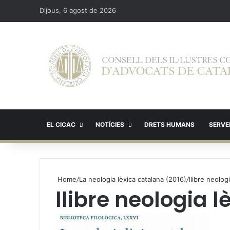
Dijous, 6 agost de 2026
EL CICAC
NOTÍCIES
DRETS HUMANS
SERVEI
Home
/
La neologia lèxica catalana (2016)
/
llibre neolog
llibre neologia l