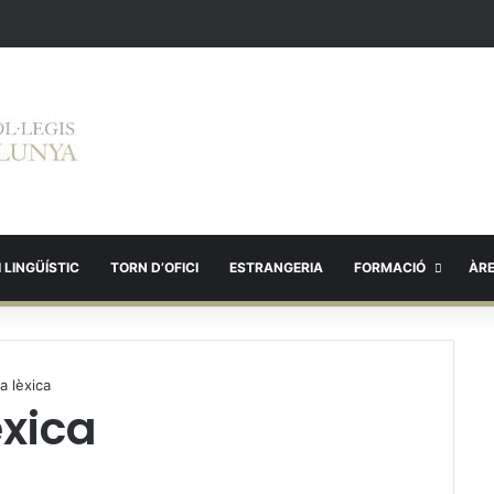
 LINGÜÍSTIC
TORN D’OFICI
ESTRANGERIA
FORMACIÓ
ÀR
ia lèxica
èxica