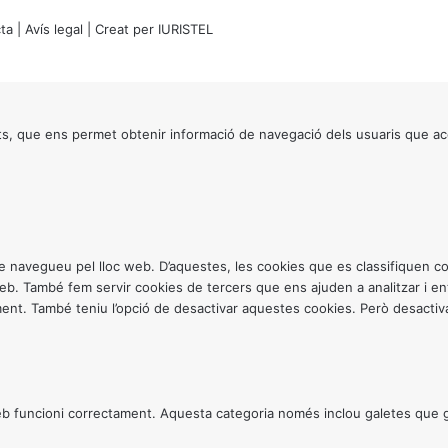
ta
|
Avís legal
| Creat per
IURISTEL
s, que ens permet obtenir informació de navegació dels usuaris que ac
ntre navegueu pel lloc web. D’aquestes, les cookies que es classifiquen
 web. També fem servir cookies de tercers que ens ajuden a analitzar i 
. També teniu l’opció de desactivar aquestes cookies. Però desactivar
 funcioni correctament. Aquesta categoria només inclou galetes que gar