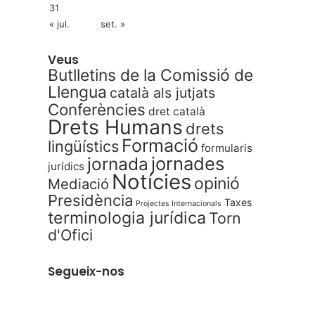
31
« jul.
set. »
Veus
Butlletins de la Comissió de
Llengua
català als jutjats
Conferències
dret català
Drets Humans
drets
Formació
lingüístics
formularis
jornades
jornada
jurídics
Notícies
opinió
Mediació
Presidència
Taxes
Projectes Internacionals
terminologia jurídica
Torn
d'Ofici
Segueix-nos