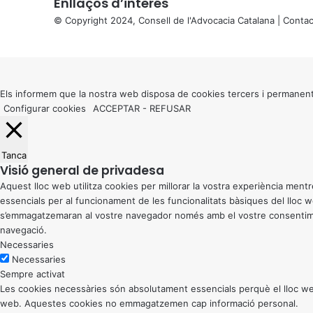
Enllaços d’interés
© Copyright 2024, Consell de l'Advocacia Catalana |
Contac
X
Back
to
top
button
Els informem que la nostra web disposa de cookies tercers i permanent
Configurar cookies
ACCEPTAR
-
REFUSAR
Tanca
Visió general de privadesa
Aquest lloc web utilitza cookies per millorar la vostra experiència me
essencials per al funcionament de les funcionalitats bàsiques del lloc
s’emmagatzemaran al vostre navegador només amb el vostre consentiment
navegació.
Necessaries
Necessaries
Sempre activat
Les cookies necessàries són absolutament essencials perquè el lloc web
web. Aquestes cookies no emmagatzemen cap informació personal.