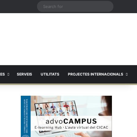
X
Search
for
EES
SERVEIS
UTILITATS
PROJECTES INTERNACIONALS