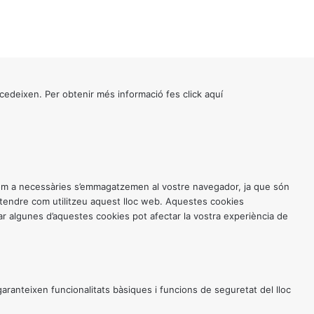
cedeixen. Per obtenir més informació fes click
aquí
 com a necessàries s’emmagatzemen al vostre navegador, ja que són
entendre com utilitzeu aquest lloc web. Aquestes cookies
 algunes d’aquestes cookies pot afectar la vostra experiència de
anteixen funcionalitats bàsiques i funcions de seguretat del lloc