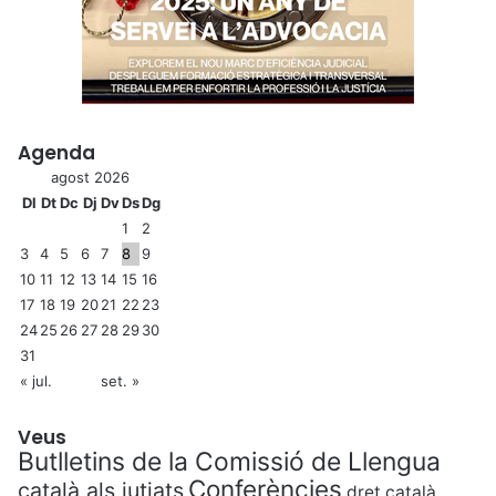
Agenda
agost 2026
Dl
Dt
Dc
Dj
Dv
Ds
Dg
1
2
3
4
5
6
7
8
9
10
11
12
13
14
15
16
17
18
19
20
21
22
23
24
25
26
27
28
29
30
31
« jul.
set. »
Veus
Butlletins de la Comissió de Llengua
Conferències
català als jutjats
dret català