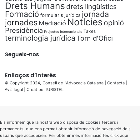
Drets Humans
drets lingüístics
Formació
jornada
formularis jurídics
Notícies
jornades
opinió
Mediació
Presidència
Taxes
Projectes Internacionals
terminologia jurídica
Torn d'Ofici
Segueix-nos
Enllaços d’interés
© Copyright 2024, Consell de l'Advocacia Catalana |
Contacta
|
Avís legal
| Creat per
IURISTEL
X
Back
to
top
button
Els informem que la nostra web disposa de cookies tercers i
permanents, que ens permet obtenir informació de navegació dels
usuaris que accedeixen. Per obtenir més informació fes click
aquí