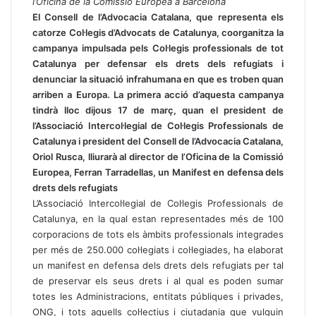
l’Oficina de la Comissió Europea a Barcelona
El Consell de l’Advocacia Catalana, que representa els
catorze Col·legis d’Advocats de Catalunya, coorganitza la
campanya impulsada pels Col·legis professionals de tot
Catalunya per defensar els drets dels refugiats i
denunciar la situació infrahumana en que es troben quan
arriben a Europa. La primera acció d’aquesta campanya
tindrà lloc dijous 17 de març, quan el president de
l’Associació Intercol·legial de Col·legis Professionals de
Catalunya i president del Consell de l’Advocacia Catalana,
Oriol Rusca, lliurarà al director de l’Oficina de la Comissió
Europea, Ferran Tarradellas, un Manifest en defensa dels
drets dels refugiats
L’Associació Intercol·legial de Col·legis Professionals de
Catalunya, en la qual estan representades més de 100
corporacions de tots els àmbits professionals integrades
per més de 250.000 col·legiats i col·legiades, ha elaborat
un manifest en defensa dels drets dels refugiats per tal
de preservar els seus drets i al qual es poden sumar
totes les Administracions, entitats públiques i privades,
ONG, i tots aquells col·lectius i ciutadania que vulguin