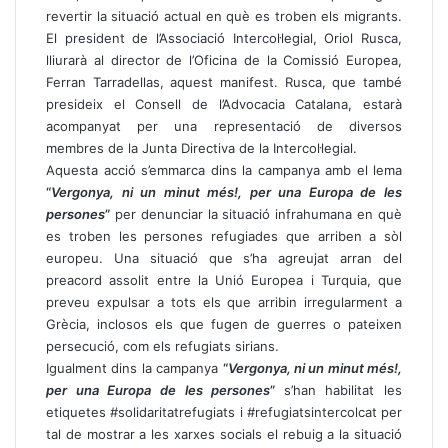
revertir la situació actual en què es troben els migrants.
El president de l’Associació Intercol·legial, Oriol Rusca,
lliurarà al director de l’Oficina de la Comissió Europea,
Ferran Tarradellas, aquest manifest. Rusca, que també
presideix el Consell de l’Advocacia Catalana, estarà
acompanyat per una representació de diversos
membres de la Junta Directiva de la Intercol·legial.
Aquesta acció s’emmarca dins la campanya amb el lema
“
Vergonya, ni un minut més!, per una Europa de les
persones
”
per denunciar la situació infrahumana en què
es troben les persones refugiades que arriben a sòl
europeu. Una situació que s’ha agreujat arran del
preacord assolit entre la Unió Europea i Turquia, que
preveu expulsar a tots els que arribin irregularment a
Grècia, inclosos els que fugen de guerres o pateixen
persecució, com els refugiats sirians.
Igualment dins la campanya
“
Vergonya, ni un minut més!,
per una Europa de les persones
”
s’han habilitat les
etiquetes #solidaritatrefugiats i #refugiatsintercolcat per
tal de mostrar a les xarxes socials el rebuig a la situació