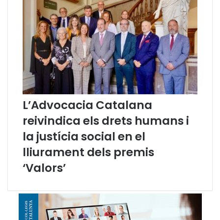
e
t
s
d
e
l
s
r
e
f
L’Advocacia Catalana
u
g
reivindica els drets humans i
i
la justícia social en el
a
t
lliurament dels premis
s
‘Valors’
d
a
v
a
n