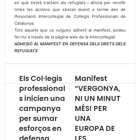
en què s’està tractant als refugiats i alhora per recollir
totes les accions que s’estan duent a terme des de
l’Associació Intercol·legial de Col·legis Professionals de
Catalunya.
Tots aquells que us vulgueu adherir al manifest, podeu
fer-ho a través de la pàgina web de la Intercol·legial:
ADHESIÓ AL MANIFEST EN DEFENSA DELS DRETS DELS
REFUGIATS
Els Col·legis
Manifest
E
M
l
a
professional
“VERGONYA,
s
n
s inicien una
NI UN MINUT
C
i
o
f
campanya
MÉS! PER
l
e
·
per sumar
s
UNA
l
t
esforços en
EUROPA DE
e
“
g
V
defensa
LES