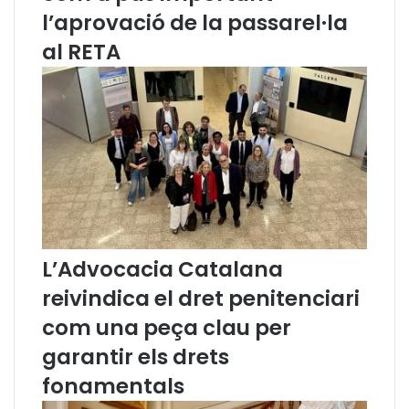
f
N
l’aprovació de la passarel·la
o
E
al RETA
r
S
ç
”
o
s
e
n
d
e
f
e
n
s
L’Advocacia Catalana
a
reivindica el dret penitenciari
d
e
com una peça clau per
l
garantir els drets
s
d
fonamentals
r