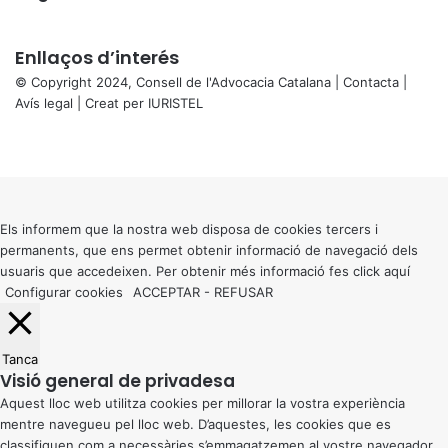
Enllaços d’interés
© Copyright 2024, Consell de l'Advocacia Catalana |
Contacta
|
Avís legal
| Creat per
IURISTEL
X
Facebook
X
WhatsApp
Telegram
Viber
Back
to
top
button
Els informem que la nostra web disposa de cookies tercers i
permanents, que ens permet obtenir informació de navegació dels
usuaris que accedeixen. Per obtenir més informació fes click
aquí
Configurar cookies
ACCEPTAR
-
REFUSAR
Tanca
Visió general de privadesa
Aquest lloc web utilitza cookies per millorar la vostra experiència
mentre navegueu pel lloc web. D’aquestes, les cookies que es
classifiquen com a necessàries s’emmagatzemen al vostre navegador,