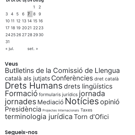
Dl
Dt
Dc
Dj
Dv
Ds
Dg
1
2
3
4
5
6
7
8
9
10
11
12
13
14
15
16
17
18
19
20
21
22
23
24
25
26
27
28
29
30
31
« jul.
set. »
Veus
Butlletins de la Comissió de Llengua
Conferències
català als jutjats
dret català
Drets Humans
drets lingüístics
Formació
jornada
formularis jurídics
Notícies
jornades
opinió
Mediació
Presidència
Taxes
Projectes Internacionals
terminologia jurídica
Torn d'Ofici
Segueix-nos