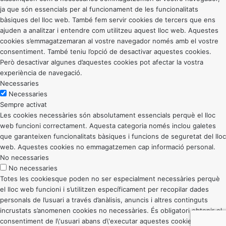
ja que són essencials per al funcionament de les funcionalitats
bàsiques del lloc web. També fem servir cookies de tercers que ens
ajuden a analitzar i entendre com utilitzeu aquest lloc web. Aquestes
cookies s’emmagatzemaran al vostre navegador només amb el vostre
consentiment. També teniu l’opció de desactivar aquestes cookies.
Però desactivar algunes d’aquestes cookies pot afectar la vostra
experiència de navegació.
Necessaries
Necessaries
Sempre activat
Les cookies necessàries són absolutament essencials perquè el lloc
web funcioni correctament. Aquesta categoria només inclou galetes
que garanteixen funcionalitats bàsiques i funcions de seguretat del lloc
web. Aquestes cookies no emmagatzemen cap informació personal.
No necessaries
No necessaries
Totes les cookiesque poden no ser especialment necessàries perquè
el lloc web funcioni i s’utilitzen específicament per recopilar dades
personals de l’usuari a través d’anàlisis, anuncis i altres continguts
incrustats s’anomenen cookies no necessàries. És obligatori obtenir el
consentiment de l\'usuari abans d\'executar aquestes cookies al vostre