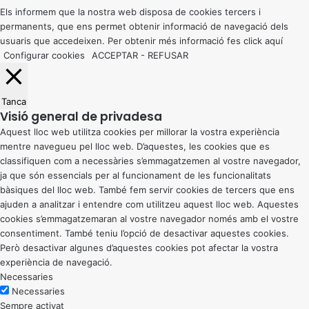
button
Els informem que la nostra web disposa de cookies tercers i
permanents, que ens permet obtenir informació de navegació dels
usuaris que accedeixen. Per obtenir més informació fes click
aquí
Configurar cookies
ACCEPTAR
-
REFUSAR
Tanca
Visió general de privadesa
Aquest lloc web utilitza cookies per millorar la vostra experiència
mentre navegueu pel lloc web. D’aquestes, les cookies que es
classifiquen com a necessàries s’emmagatzemen al vostre navegador,
ja que són essencials per al funcionament de les funcionalitats
bàsiques del lloc web. També fem servir cookies de tercers que ens
ajuden a analitzar i entendre com utilitzeu aquest lloc web. Aquestes
cookies s’emmagatzemaran al vostre navegador només amb el vostre
consentiment. També teniu l’opció de desactivar aquestes cookies.
Però desactivar algunes d’aquestes cookies pot afectar la vostra
experiència de navegació.
Necessaries
Necessaries
Sempre activat