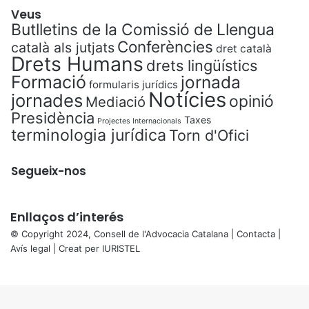
Veus
Butlletins de la Comissió de Llengua
Conferències
català als jutjats
dret català
Drets Humans
drets lingüístics
Formació
jornada
formularis jurídics
Notícies
jornades
opinió
Mediació
Presidència
Taxes
Projectes Internacionals
terminologia jurídica
Torn d'Ofici
Segueix-nos
Enllaços d’interés
© Copyright 2024, Consell de l'Advocacia Catalana |
Contacta
|
Avís legal
| Creat per
IURISTEL
X
Back
to
top