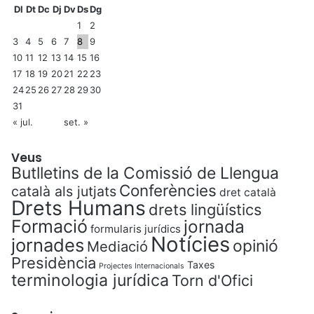
Dl
Dt
Dc
Dj
Dv
Ds
Dg
1
2
3
4
5
6
7
8
9
10
11
12
13
14
15
16
17
18
19
20
21
22
23
24
25
26
27
28
29
30
31
« jul.
set. »
Veus
Butlletins de la Comissió de Llengua
Conferències
català als jutjats
dret català
Drets Humans
drets lingüístics
Formació
jornada
formularis jurídics
Notícies
jornades
opinió
Mediació
Presidència
Taxes
Projectes Internacionals
terminologia jurídica
Torn d'Ofici