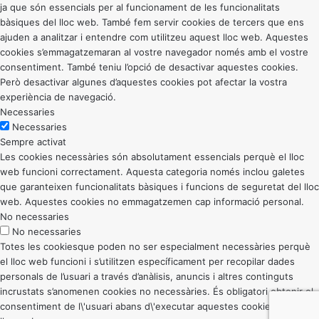
ja que són essencials per al funcionament de les funcionalitats
bàsiques del lloc web. També fem servir cookies de tercers que ens
ajuden a analitzar i entendre com utilitzeu aquest lloc web. Aquestes
cookies s’emmagatzemaran al vostre navegador només amb el vostre
consentiment. També teniu l’opció de desactivar aquestes cookies.
Però desactivar algunes d’aquestes cookies pot afectar la vostra
experiència de navegació.
Necessaries
Necessaries
Sempre activat
Les cookies necessàries són absolutament essencials perquè el lloc
web funcioni correctament. Aquesta categoria només inclou galetes
que garanteixen funcionalitats bàsiques i funcions de seguretat del lloc
web. Aquestes cookies no emmagatzemen cap informació personal.
No necessaries
No necessaries
Totes les cookiesque poden no ser especialment necessàries perquè
el lloc web funcioni i s’utilitzen específicament per recopilar dades
personals de l’usuari a través d’anàlisis, anuncis i altres continguts
incrustats s’anomenen cookies no necessàries. És obligatori obtenir el
consentiment de l\'usuari abans d\'executar aquestes cookies al vostre