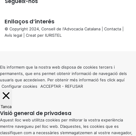
Segueix-nos
Enllaços d’interés
© Copyright 2024, Consell de l'Advocacia Catalana |
Contacta
|
Avís legal
| Creat per
IURISTEL
X
Back
to
top
button
Els informem que la nostra web disposa de cookies tercers i
permanents, que ens permet obtenir informació de navegació dels
usuaris que accedeixen. Per obtenir més informació fes click
aquí
Configurar cookies
ACCEPTAR
-
REFUSAR
Tanca
Visió general de privadesa
Aquest lloc web utilitza cookies per millorar la vostra experiència
mentre navegueu pel lloc web. D’aquestes, les cookies que es
classifiquen com a necessàries s’emmagatzemen al vostre navegador,