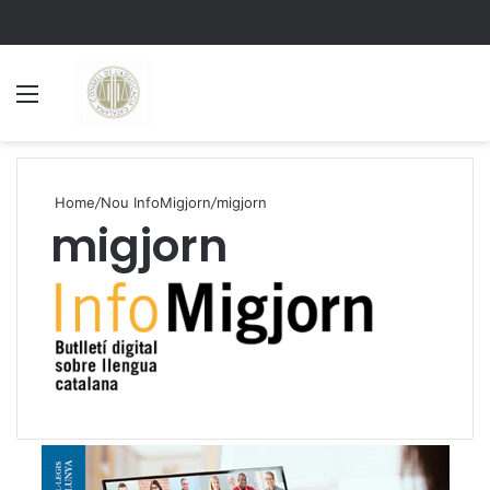
Menu
S
Home
/
Nou InfoMigjorn
/
migjorn
migjorn