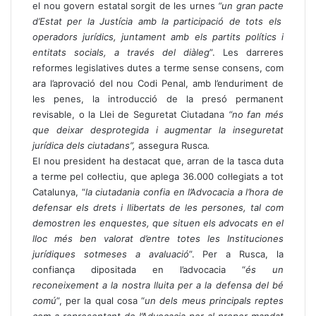
el nou govern estatal sorgit de les urnes
“un gran pacte
d’Estat per la Justícia amb la participació de tots els
operadors jurídics, juntament amb els partits polítics i
entitats socials, a través del diàleg
”. Les darreres
reformes legislatives dutes a terme sense consens, com
ara l’aprovació del nou Codi Penal, amb l’enduriment de
les penes, la introducció de la presó permanent
revisable, o la Llei de Seguretat Ciutadana
“no fan més
que deixar desprotegida i augmentar la inseguretat
jurídica dels ciutadans”,
assegura Rusca
.
El nou president ha destacat que, arran de la tasca duta
a terme pel col·lectiu, que aplega 36.000 col·legiats a tot
Catalunya, “
la ciutadania confia en l’Advocacia a l’hora de
defensar els drets i llibertats de les persones, tal com
demostren les enquestes, que situen els advocats en el
lloc més ben valorat d’entre totes les Instituciones
jurídiques sotmeses a avaluació
”. Per a Rusca, la
confiança dipositada en l’advocacia “
és un
reconeixement a la nostra lluita per a la defensa del bé
comú
”, per la qual cosa “
un dels meus principals reptes