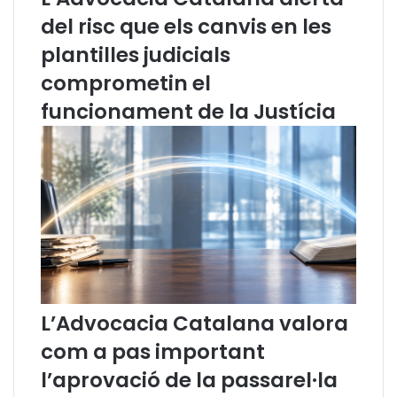
à
del risc que els canvis en les
5
plantilles judicials
5
m
comprometin el
i
funcionament de la Justícia
l
i
o
n
s
d
’
e
u
r
o
s
L’Advocacia Catalana valora
a
com a pas important
g
a
l’aprovació de la passarel·la
r