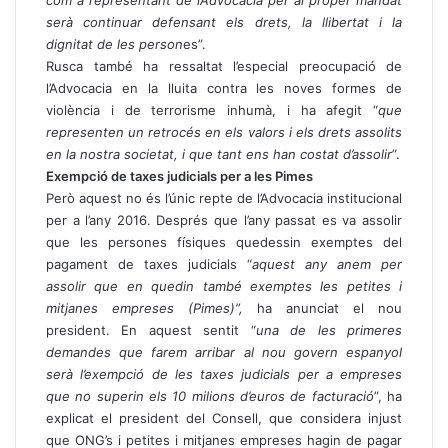
com a representant de l’Advocacia per al proper mandat
serà continuar defensant els drets, la llibertat i la
dignitat de les person
es”.
Rusca també ha ressaltat l’especial preocupació de
l’Advocacia en la lluita contra les noves formes de
violència i de terrorisme inhumà, i ha afegit “
que
representen un retrocés en els valors i els drets assolits
en la nostra societat, i que tant ens han costat d’assolir
”.
Exempció de taxes judicials per a les Pimes
Però aquest no és l’únic repte de l’Advocacia institucional
per a l’any 2016. Després que l’any passat es va assolir
que les persones físiques quedessin exemptes del
pagament de taxes judicials “
aquest any anem per
assolir que en quedin també exemptes les petites i
mitjanes empreses (Pimes)”,
ha anunciat el nou
president. En aquest sentit “
una de les primeres
demandes que farem arribar al nou govern espanyol
serà l’exempció de les taxes judicials per a empreses
que no superin els 10 milions d’euros de facturació
”, ha
explicat el president del Consell, que considera injust
que ONG’s i petites i mitjanes empreses hagin de pagar