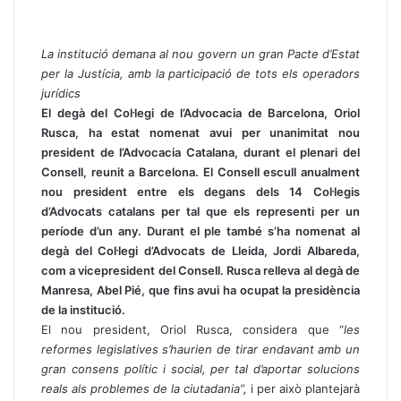
La institució demana al nou govern un gran Pacte d’Estat
per la Justícia, amb la participació de tots els operadors
jurídics
El degà del Col·legi de l’Advocacia de Barcelona, Oriol
Rusca, ha estat nomenat avui per unanimitat nou
president de l’Advocacia Catalana, durant el plenari del
Consell, reunit a Barcelona.
El Consell escull anualment
nou president entre els degans dels 14 Col·legis
d’Advocats catalans per tal que els representi per un
període d’un any. Durant el ple també s’ha nomenat al
degà del Col·legi d’Advocats de Lleida, Jordi Albareda,
com a vicepresident del Consell. Rusca relleva al degà de
Manresa, Abel Pié, que fins avui ha ocupat la presidència
de la institució.
El nou president, Oriol Rusca, considera que “
les
reformes legislatives s’haurien de tirar endavant amb un
gran consens polític i social, per tal d’aportar solucions
reals als problemes de la ciutadania”,
i per això plantejarà