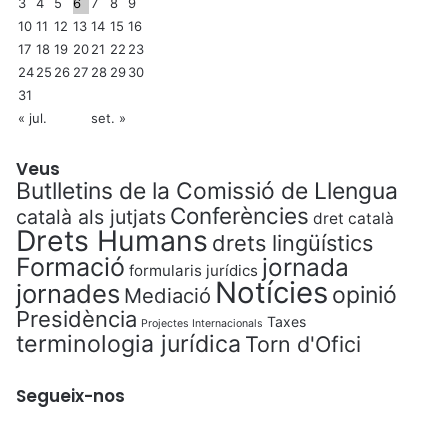
3
4
5
6
7
8
9
10
11
12
13
14
15
16
17
18
19
20
21
22
23
24
25
26
27
28
29
30
31
« jul.
set. »
Veus
Butlletins de la Comissió de Llengua
Conferències
català als jutjats
dret català
Drets Humans
drets lingüístics
Formació
jornada
formularis jurídics
Notícies
jornades
opinió
Mediació
Presidència
Taxes
Projectes Internacionals
terminologia jurídica
Torn d'Ofici
Segueix-nos