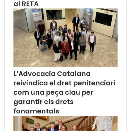
al RETA
a
n
t
i
r
l
’
a
s
s
i
L’Advocacia Catalana
s
t
reivindica el dret penitenciari
è
n
com una peça clau per
c
garantir els drets
i
a
fonamentals
j
u
r