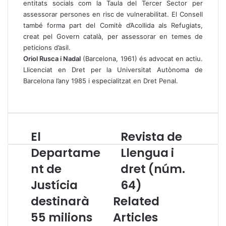
entitats socials com la Taula del Tercer Sector per
assessorar persones en risc de vulnerabilitat. El Consell
també forma part del Comitè d’Acollida als Refugiats,
creat pel Govern català, per assessorar en temes de
peticions d’asil.
Oriol Rusca i Nadal
(Barcelona, 1961) és advocat en actiu.
Llicenciat en Dret per la Universitat Autònoma de
Barcelona l’any 1985 i especialitzat en Dret Penal.
El
Revista de
E
R
l
e
Departame
Llengua i
D
v
nt de
dret (núm.
e
i
p
s
Justícia
64)
a
t
r
destinarà
Related
a
t
d
55 milions
Articles
a
e