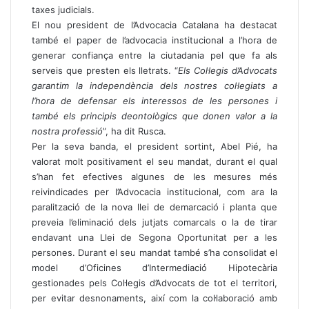
taxes judicials.
El nou president de l’Advocacia Catalana ha destacat
també el paper de l’advocacia institucional a l’hora de
generar confiança entre la ciutadania pel que fa als
serveis que presten els lletrats. “
Els Col·legis d’Advocats
garantim la independència dels nostres col·legiats a
l’hora de defensar els interessos de les persones i
també els principis deontològics que donen valor a la
nostra professió
”, ha dit Rusca.
Per la seva banda, el president sortint, Abel Pié, ha
valorat molt positivament el seu mandat, durant el qual
s’han fet efectives algunes de les mesures més
reivindicades per l’Advocacia institucional, com ara la
paralització de la nova llei de demarcació i planta que
preveia l’eliminació dels jutjats comarcals o la de tirar
endavant una Llei de Segona Oportunitat per a les
persones. Durant el seu mandat també s’ha consolidat el
model d’Oficines d’Intermediació Hipotecària
gestionades pels Col·legis d’Advocats de tot el territori,
per evitar desnonaments, així com la col·laboració amb