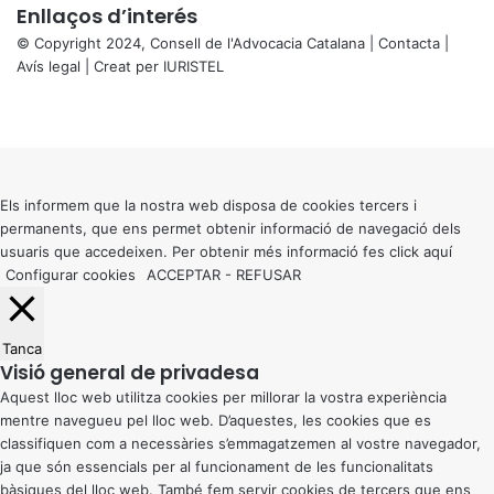
Enllaços d’interés
© Copyright 2024, Consell de l'Advocacia Catalana |
Contacta
|
Avís legal
| Creat per
IURISTEL
X
Facebook
X
WhatsApp
Telegram
Viber
Back
to
top
button
Els informem que la nostra web disposa de cookies tercers i
permanents, que ens permet obtenir informació de navegació dels
usuaris que accedeixen. Per obtenir més informació fes click
aquí
Configurar cookies
ACCEPTAR
-
REFUSAR
Tanca
Visió general de privadesa
Aquest lloc web utilitza cookies per millorar la vostra experiència
mentre navegueu pel lloc web. D’aquestes, les cookies que es
classifiquen com a necessàries s’emmagatzemen al vostre navegador,
ja que són essencials per al funcionament de les funcionalitats
bàsiques del lloc web. També fem servir cookies de tercers que ens