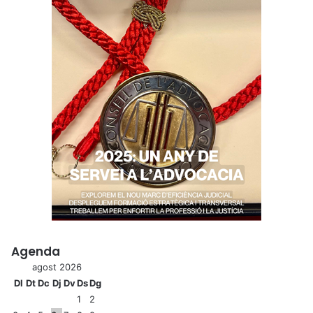
Agenda
agost 2026
Dl
Dt
Dc
Dj
Dv
Ds
Dg
1
2