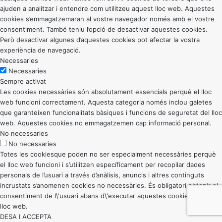
ajuden a analitzar i entendre com utilitzeu aquest lloc web. Aquestes
cookies s’emmagatzemaran al vostre navegador només amb el vostre
consentiment. També teniu l’opció de desactivar aquestes cookies.
Però desactivar algunes d’aquestes cookies pot afectar la vostra
experiència de navegació.
Necessaries
Necessaries
Sempre activat
Les cookies necessàries són absolutament essencials perquè el lloc
web funcioni correctament. Aquesta categoria només inclou galetes
que garanteixen funcionalitats bàsiques i funcions de seguretat del lloc
web. Aquestes cookies no emmagatzemen cap informació personal.
No necessaries
No necessaries
Totes les cookiesque poden no ser especialment necessàries perquè
el lloc web funcioni i s’utilitzen específicament per recopilar dades
personals de l’usuari a través d’anàlisis, anuncis i altres continguts
incrustats s’anomenen cookies no necessàries. És obligatori obtenir el
consentiment de l\'usuari abans d\'executar aquestes cookies al vostre
lloc web.
DESA I ACCEPTA