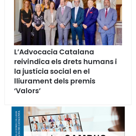
í
d
i
c
a
g
r
a
L’Advocacia Catalana
t
reivindica els drets humans i
u
ï
la justícia social en el
t
a
lliurament dels premis
a
‘Valors’
m
b
a
d
v
o
c
a