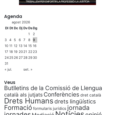
Agenda
agost 2026
Dl
Dt
Dc
Dj
Dv
Ds
Dg
1
2
3
4
5
6
7
8
9
10
11
12
13
14
15
16
17
18
19
20
21
22
23
24
25
26
27
28
29
30
31
« jul.
set. »
Veus
Butlletins de la Comissió de Llengua
Conferències
català als jutjats
dret català
Drets Humans
drets lingüístics
Formació
jornada
formularis jurídics
Notícies
jornades
opinió
Mediació