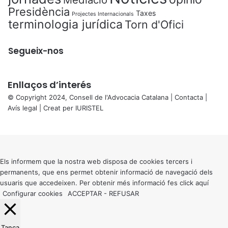
Presidència
Taxes
Projectes Internacionals
terminologia jurídica
Torn d'Ofici
Segueix-nos
Enllaços d’interés
© Copyright 2024, Consell de l'Advocacia Catalana |
Contacta
|
Avís legal
| Creat per
IURISTEL
X
Back
to
top
button
Els informem que la nostra web disposa de cookies tercers i
permanents, que ens permet obtenir informació de navegació dels
usuaris que accedeixen. Per obtenir més informació fes click
aquí
Configurar cookies
ACCEPTAR
-
REFUSAR
Tanca