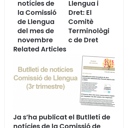
notícies de
Llengua i
t
o
la Comissió
Dret: El
l
g
l
d
de Llengua
Comitè
e
e
t
del mes de
L
Terminològi
í
l
novembre
c de Dret
d
e
e
n
Related Articles
n
g
o
u
t
a
í
i
c
D
i
r
e
e
s
t
d
:
e
E
l
l
Ja s’ha publicat el Butlletí de
a
C
notícies de la Comissió de
C
o