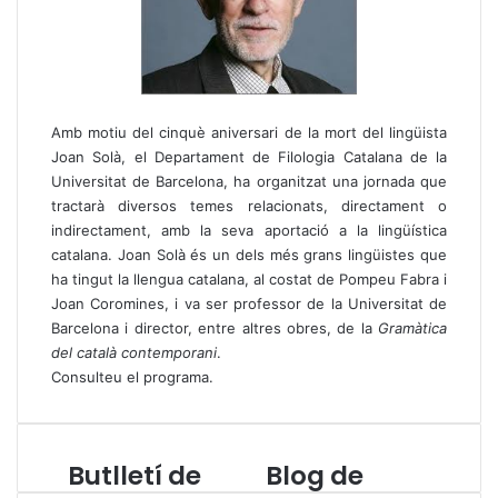
Amb motiu del cinquè aniversari de la mort del lingüista
Joan Solà, el Departament de Filologia Catalana de la
Universitat de Barcelona, ha organitzat una jornada que
tractarà diversos temes relacionats, directament o
indirectament, amb la seva aportació a la lingüística
catalana. Joan Solà és un dels més grans lingüistes que
ha tingut la llengua catalana, al costat de Pompeu Fabra i
Joan Coromines, i va ser professor de la Universitat de
Barcelona i director, entre altres obres, de la
Gramàtica
del català contemporani
.
Consulteu el programa
.
Butlletí de
Blog de
B
B
u
l