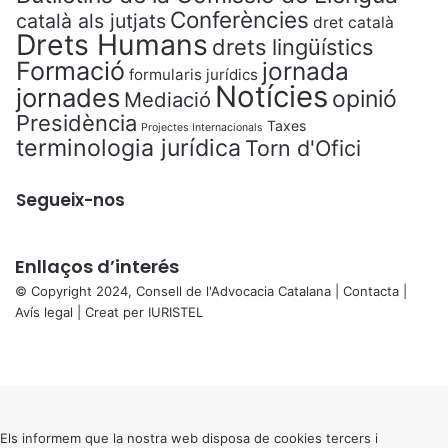
Conferències
català als jutjats
dret català
Drets Humans
drets lingüístics
Formació
jornada
formularis jurídics
Notícies
jornades
opinió
Mediació
Presidència
Taxes
Projectes Internacionals
terminologia jurídica
Torn d'Ofici
Segueix-nos
Enllaços d’interés
© Copyright 2024, Consell de l'Advocacia Catalana |
Contacta
|
Avís legal
| Creat per
IURISTEL
X
Facebook
X
WhatsApp
Telegram
Viber
Back
to
top
button
Els informem que la nostra web disposa de cookies tercers i