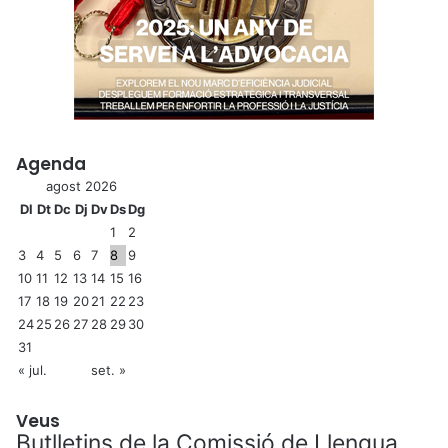
Agenda
agost 2026
Dl
Dt
Dc
Dj
Dv
Ds
Dg
1
2
3
4
5
6
7
8
9
10
11
12
13
14
15
16
17
18
19
20
21
22
23
24
25
26
27
28
29
30
31
« jul.
set. »
Veus
Butlletins de la Comissió de Llengua