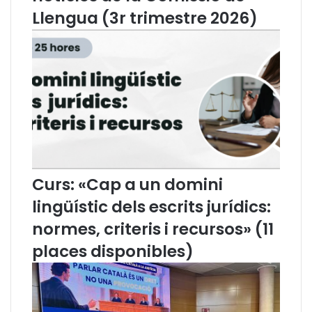
o
m
Llengua (3r trimestre 2026)
m
i
i
t
s
è
s
T
i
e
ó
r
d
m
e
i
L
n
l
o
e
l
Curs: «Cap a un domini
n
ò
g
g
lingüístic dels escrits jurídics:
u
i
normes, criteris i recursos» (11
a
c
d
d
places disponibles)
e
e
l
D
m
r
e
e