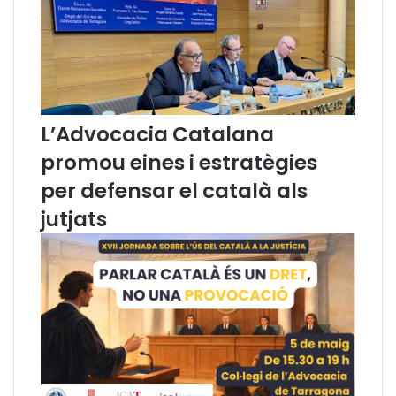
s
t
d
e
n
o
v
e
L’Advocacia Catalana
m
b
promou eines i estratègies
r
per defensar el català als
e
jutjats