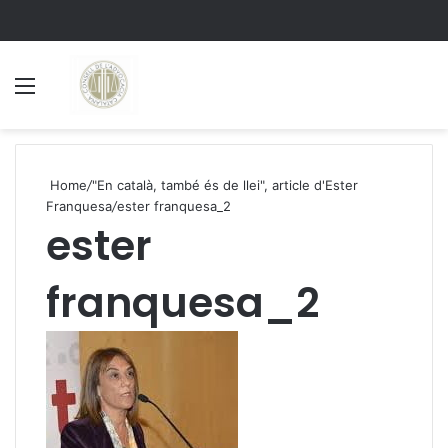
Menu
S
Home
/
"En català, també és de llei", article d'Ester
Franquesa
/
ester franquesa_2
ester
franquesa_2