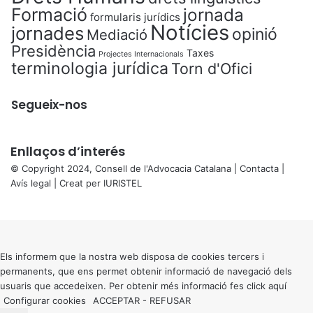
Formació
jornada
formularis jurídics
Notícies
jornades
opinió
Mediació
Presidència
Taxes
Projectes Internacionals
terminologia jurídica
Torn d'Ofici
Segueix-nos
Enllaços d’interés
© Copyright 2024, Consell de l'Advocacia Catalana |
Contacta
|
Avís legal
| Creat per
IURISTEL
X
Back
to
top
button
Els informem que la nostra web disposa de cookies tercers i
permanents, que ens permet obtenir informació de navegació dels
usuaris que accedeixen. Per obtenir més informació fes click
aquí
Configurar cookies
ACCEPTAR
-
REFUSAR