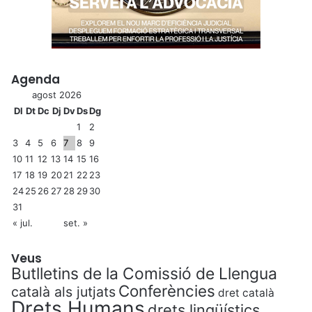
Agenda
agost 2026
Dl
Dt
Dc
Dj
Dv
Ds
Dg
1
2
3
4
5
6
7
8
9
10
11
12
13
14
15
16
17
18
19
20
21
22
23
24
25
26
27
28
29
30
31
« jul.
set. »
Veus
Butlletins de la Comissió de Llengua
Conferències
català als jutjats
dret català
Drets Humans
drets lingüístics