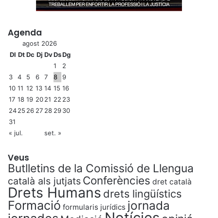
Agenda
agost 2026
Dl
Dt
Dc
Dj
Dv
Ds
Dg
1
2
3
4
5
6
7
8
9
10
11
12
13
14
15
16
17
18
19
20
21
22
23
24
25
26
27
28
29
30
31
« jul.
set. »
Veus
Butlletins de la Comissió de Llengua
Conferències
català als jutjats
dret català
Drets Humans
drets lingüístics
Formació
jornada
formularis jurídics
Notícies