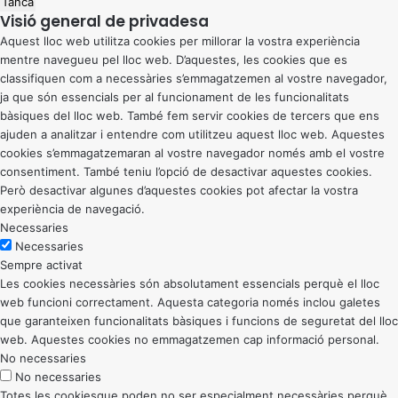
Tanca
Visió general de privadesa
Aquest lloc web utilitza cookies per millorar la vostra experiència
mentre navegueu pel lloc web. D’aquestes, les cookies que es
classifiquen com a necessàries s’emmagatzemen al vostre navegador,
ja que són essencials per al funcionament de les funcionalitats
bàsiques del lloc web. També fem servir cookies de tercers que ens
ajuden a analitzar i entendre com utilitzeu aquest lloc web. Aquestes
cookies s’emmagatzemaran al vostre navegador només amb el vostre
consentiment. També teniu l’opció de desactivar aquestes cookies.
Però desactivar algunes d’aquestes cookies pot afectar la vostra
experiència de navegació.
Necessaries
Necessaries
Sempre activat
Les cookies necessàries són absolutament essencials perquè el lloc
web funcioni correctament. Aquesta categoria només inclou galetes
que garanteixen funcionalitats bàsiques i funcions de seguretat del lloc
web. Aquestes cookies no emmagatzemen cap informació personal.
No necessaries
No necessaries
Totes les cookiesque poden no ser especialment necessàries perquè