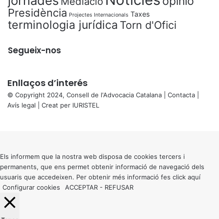
jornades
opinió
Mediació
Presidència
Taxes
Projectes Internacionals
terminologia jurídica
Torn d'Ofici
Segueix-nos
Enllaços d’interés
© Copyright 2024, Consell de l'Advocacia Catalana |
Contacta
|
Avís legal
| Creat per
IURISTEL
X
Back
to
top
button
Els informem que la nostra web disposa de cookies tercers i
permanents, que ens permet obtenir informació de navegació dels
usuaris que accedeixen. Per obtenir més informació fes click
aquí
Configurar cookies
ACCEPTAR
-
REFUSAR