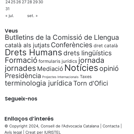
24
25
26
27
28
29
30
31
« jul.
set. »
Veus
Butlletins de la Comissió de Llengua
Conferències
català als jutjats
dret català
Drets Humans
drets lingüístics
Formació
jornada
formularis jurídics
Notícies
jornades
opinió
Mediació
Presidència
Taxes
Projectes Internacionals
terminologia jurídica
Torn d'Ofici
Segueix-nos
Enllaços d’interés
© Copyright 2024, Consell de l'Advocacia Catalana |
Contacta
|
Avís legal
| Creat per
IURISTEL