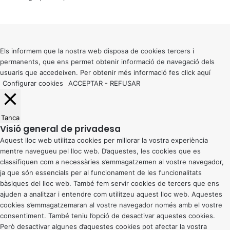
X
Back
to
top
button
Els informem que la nostra web disposa de cookies tercers i
permanents, que ens permet obtenir informació de navegació dels
usuaris que accedeixen. Per obtenir més informació fes click
aquí
Configurar cookies
ACCEPTAR
-
REFUSAR
Tanca
Visió general de privadesa
Aquest lloc web utilitza cookies per millorar la vostra experiència
mentre navegueu pel lloc web. D’aquestes, les cookies que es
classifiquen com a necessàries s’emmagatzemen al vostre navegador,
ja que són essencials per al funcionament de les funcionalitats
bàsiques del lloc web. També fem servir cookies de tercers que ens
ajuden a analitzar i entendre com utilitzeu aquest lloc web. Aquestes
cookies s’emmagatzemaran al vostre navegador només amb el vostre
consentiment. També teniu l’opció de desactivar aquestes cookies.
Però desactivar algunes d’aquestes cookies pot afectar la vostra