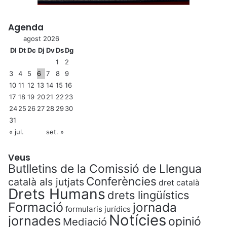
Agenda
agost 2026
Dl
Dt
Dc
Dj
Dv
Ds
Dg
1
2
3
4
5
6
7
8
9
10
11
12
13
14
15
16
17
18
19
20
21
22
23
24
25
26
27
28
29
30
31
« jul.
set. »
Veus
Butlletins de la Comissió de Llengua
Conferències
català als jutjats
dret català
Drets Humans
drets lingüístics
Formació
jornada
formularis jurídics
Notícies
jornades
opinió
Mediació