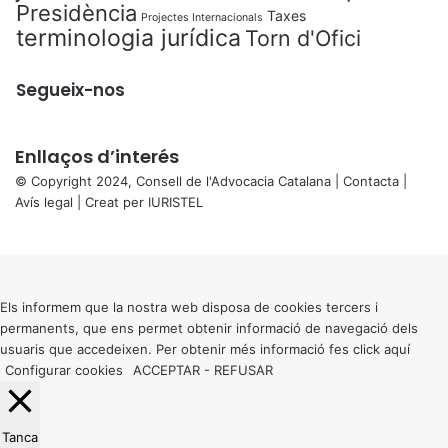
Presidència
Taxes
Projectes Internacionals
terminologia jurídica
Torn d'Ofici
Segueix-nos
Enllaços d’interés
© Copyright 2024, Consell de l'Advocacia Catalana |
Contacta
|
Avís legal
| Creat per
IURISTEL
X
Back
to
top
button
Els informem que la nostra web disposa de cookies tercers i
permanents, que ens permet obtenir informació de navegació dels
usuaris que accedeixen. Per obtenir més informació fes click
aquí
Configurar cookies
ACCEPTAR
-
REFUSAR
Tanca