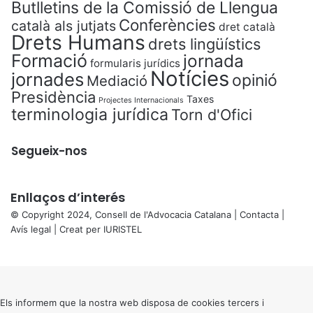
Butlletins de la Comissió de Llengua
Conferències
català als jutjats
dret català
Drets Humans
drets lingüístics
Formació
jornada
formularis jurídics
Notícies
jornades
opinió
Mediació
Presidència
Taxes
Projectes Internacionals
terminologia jurídica
Torn d'Ofici
Segueix-nos
Enllaços d’interés
© Copyright 2024, Consell de l'Advocacia Catalana |
Contacta
|
Avís legal
| Creat per
IURISTEL
X
Back
to
top
button
Els informem que la nostra web disposa de cookies tercers i