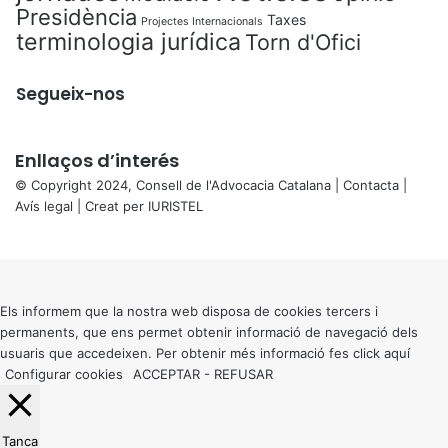
Presidència
Taxes
Projectes Internacionals
terminologia jurídica
Torn d'Ofici
Segueix-nos
Enllaços d’interés
© Copyright 2024, Consell de l'Advocacia Catalana |
Contacta
|
Avís legal
| Creat per
IURISTEL
X
Back
to
top
button
Els informem que la nostra web disposa de cookies tercers i
permanents, que ens permet obtenir informació de navegació dels
usuaris que accedeixen. Per obtenir més informació fes click
aquí
Configurar cookies
ACCEPTAR
-
REFUSAR
Tanca