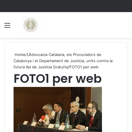
Menu
S
Home
/
L’Advocacia Catalana, els Procuradors de
Catalunya i el Departament de Justícia, units contra la
futura llei de Justícia Gratuïta
/
FOTO1 per web
FOTO1 per web