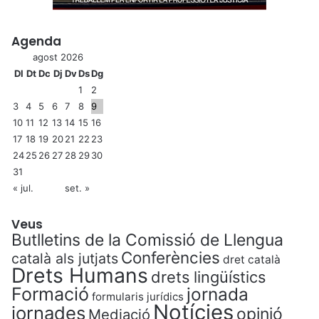
Agenda
agost 2026
Dl
Dt
Dc
Dj
Dv
Ds
Dg
1
2
3
4
5
6
7
8
9
10
11
12
13
14
15
16
17
18
19
20
21
22
23
24
25
26
27
28
29
30
31
« jul.
set. »
Veus
Butlletins de la Comissió de Llengua
Conferències
català als jutjats
dret català
Drets Humans
drets lingüístics
Formació
jornada
formularis jurídics
Notícies
jornades
opinió
Mediació