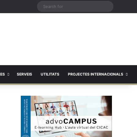
X
Search
for
EES
SERVEIS
UTILITATS
PROJECTES INTERNACIONALS