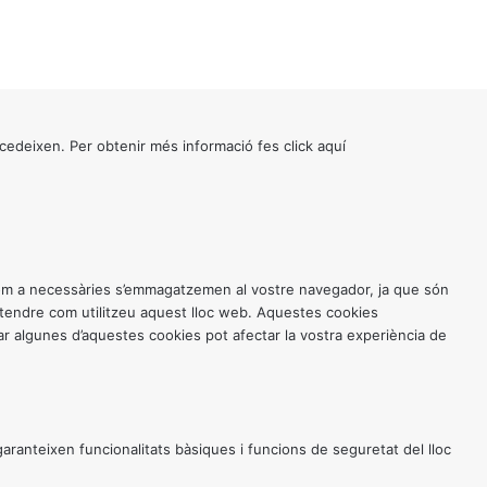
cedeixen. Per obtenir més informació fes click
aquí
 com a necessàries s’emmagatzemen al vostre navegador, ja que són
entendre com utilitzeu aquest lloc web. Aquestes cookies
 algunes d’aquestes cookies pot afectar la vostra experiència de
anteixen funcionalitats bàsiques i funcions de seguretat del lloc