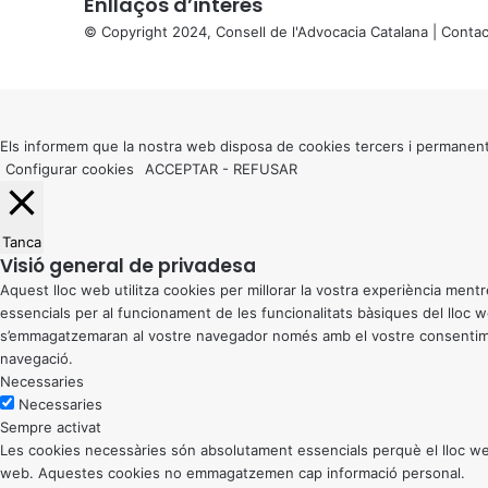
Enllaços d’interés
© Copyright 2024, Consell de l'Advocacia Catalana |
Contac
X
Back
to
top
button
Els informem que la nostra web disposa de cookies tercers i permanent
Configurar cookies
ACCEPTAR
-
REFUSAR
Tanca
Visió general de privadesa
Aquest lloc web utilitza cookies per millorar la vostra experiència me
essencials per al funcionament de les funcionalitats bàsiques del lloc
s’emmagatzemaran al vostre navegador només amb el vostre consentiment
navegació.
Necessaries
Necessaries
Sempre activat
Les cookies necessàries són absolutament essencials perquè el lloc web
web. Aquestes cookies no emmagatzemen cap informació personal.