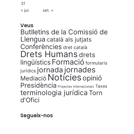
31
« jul.
set. »
Veus
Butlletins de la Comissió de
Llengua
català als jutjats
Conferències
dret català
Drets Humans
drets
Formació
lingüístics
formularis
jornades
jornada
jurídics
Notícies
opinió
Mediació
Presidència
Taxes
Projectes Internacionals
terminologia jurídica
Torn
d'Ofici
Segueix-nos