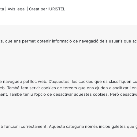
ta
|
Avís legal
| Creat per
IURISTEL
s, que ens permet obtenir informació de navegació dels usuaris que ac
ntre navegueu pel lloc web. D’aquestes, les cookies que es classifiquen
 web. També fem servir cookies de tercers que ens ajuden a analitzar i 
. També teniu l’opció de desactivar aquestes cookies. Però desactivar
 funcioni correctament. Aquesta categoria només inclou galetes que gar