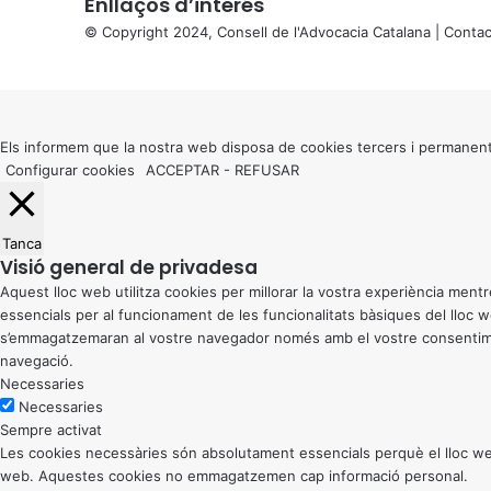
Enllaços d’interés
© Copyright 2024, Consell de l'Advocacia Catalana |
Contac
X
Back
to
top
button
Els informem que la nostra web disposa de cookies tercers i permanent
Configurar cookies
ACCEPTAR
-
REFUSAR
Tanca
Visió general de privadesa
Aquest lloc web utilitza cookies per millorar la vostra experiència me
essencials per al funcionament de les funcionalitats bàsiques del lloc
s’emmagatzemaran al vostre navegador només amb el vostre consentiment
navegació.
Necessaries
Necessaries
Sempre activat
Les cookies necessàries són absolutament essencials perquè el lloc web
web. Aquestes cookies no emmagatzemen cap informació personal.