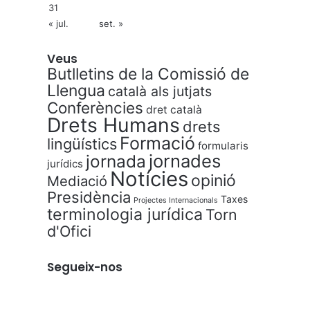
31
« jul.
set. »
Veus
Butlletins de la Comissió de
Llengua
català als jutjats
Conferències
dret català
Drets Humans
drets
Formació
lingüístics
formularis
jornades
jornada
jurídics
Notícies
opinió
Mediació
Presidència
Taxes
Projectes Internacionals
terminologia jurídica
Torn
d'Ofici
Segueix-nos