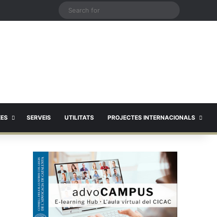
X
Search
for
EES
SERVEIS
UTILITATS
PROJECTES INTERNACIONALS