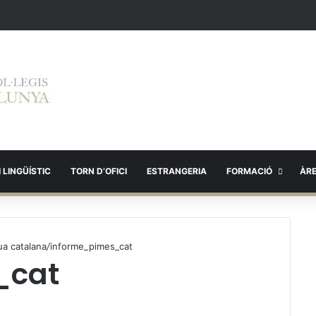
 LINGÜÍSTIC
TORN D’OFICI
ESTRANGERIA
FORMACIÓ
ÀR
ua catalana
/
informe_pimes_cat
_cat