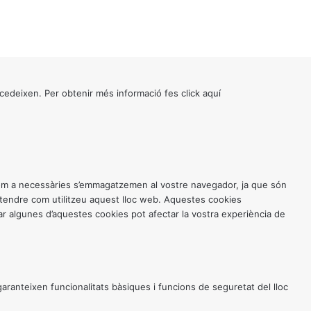
cedeixen. Per obtenir més informació fes click
aquí
 com a necessàries s’emmagatzemen al vostre navegador, ja que són
entendre com utilitzeu aquest lloc web. Aquestes cookies
 algunes d’aquestes cookies pot afectar la vostra experiència de
anteixen funcionalitats bàsiques i funcions de seguretat del lloc