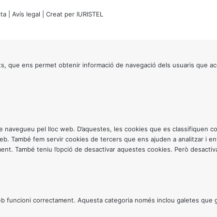
ta
|
Avís legal
| Creat per
IURISTEL
s, que ens permet obtenir informació de navegació dels usuaris que ac
ntre navegueu pel lloc web. D’aquestes, les cookies que es classifiquen
 web. També fem servir cookies de tercers que ens ajuden a analitzar i 
. També teniu l’opció de desactivar aquestes cookies. Però desactivar
 funcioni correctament. Aquesta categoria només inclou galetes que gar