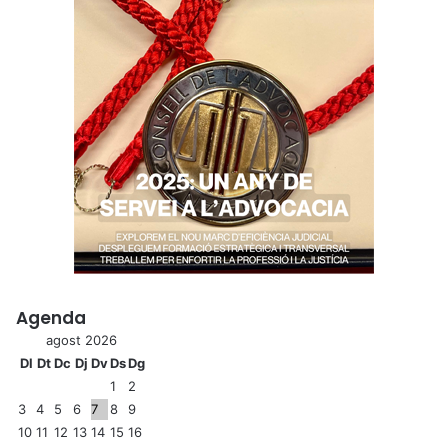
Agenda
agost 2026
Dl
Dt
Dc
Dj
Dv
Ds
Dg
1
2
3
4
5
6
7
8
9
10
11
12
13
14
15
16