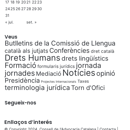
17
18
19
20
21
22
23
24
25
26
27
28
29
30
31
« jul.
set. »
Veus
Butlletins de la Comissió de Llengua
Conferències
català als jutjats
dret català
Drets Humans
drets lingüístics
Formació
jornada
formularis jurídics
Notícies
jornades
opinió
Mediació
Presidència
Taxes
Projectes Internacionals
terminologia jurídica
Torn d'Ofici
Segueix-nos
Enllaços d’interés
© Copyright 2024, Consell de l'Advocacia Catalana |
Contacta
|