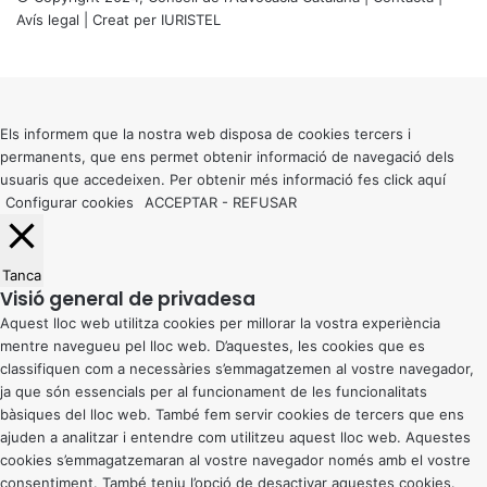
Avís legal
| Creat per
IURISTEL
X
Back
to
top
button
Els informem que la nostra web disposa de cookies tercers i
permanents, que ens permet obtenir informació de navegació dels
usuaris que accedeixen. Per obtenir més informació fes click
aquí
Configurar cookies
ACCEPTAR
-
REFUSAR
Tanca
Visió general de privadesa
Aquest lloc web utilitza cookies per millorar la vostra experiència
mentre navegueu pel lloc web. D’aquestes, les cookies que es
classifiquen com a necessàries s’emmagatzemen al vostre navegador,
ja que són essencials per al funcionament de les funcionalitats
bàsiques del lloc web. També fem servir cookies de tercers que ens
ajuden a analitzar i entendre com utilitzeu aquest lloc web. Aquestes
cookies s’emmagatzemaran al vostre navegador només amb el vostre
consentiment. També teniu l’opció de desactivar aquestes cookies.