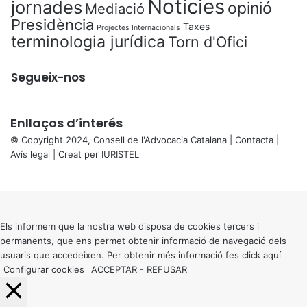
Notícies
jornades
opinió
Mediació
Presidència
Taxes
Projectes Internacionals
terminologia jurídica
Torn d'Ofici
Segueix-nos
Enllaços d’interés
© Copyright 2024, Consell de l'Advocacia Catalana |
Contacta
|
Avís legal
| Creat per
IURISTEL
X
Back
to
top
button
Els informem que la nostra web disposa de cookies tercers i
permanents, que ens permet obtenir informació de navegació dels
usuaris que accedeixen. Per obtenir més informació fes click
aquí
Configurar cookies
ACCEPTAR
-
REFUSAR