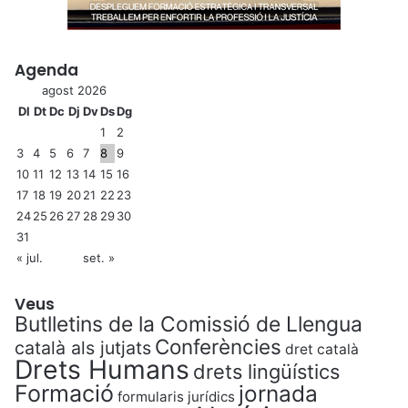
Agenda
agost 2026
Dl
Dt
Dc
Dj
Dv
Ds
Dg
1
2
3
4
5
6
7
8
9
10
11
12
13
14
15
16
17
18
19
20
21
22
23
24
25
26
27
28
29
30
31
« jul.
set. »
Veus
Butlletins de la Comissió de Llengua
Conferències
català als jutjats
dret català
Drets Humans
drets lingüístics
Formació
jornada
formularis jurídics