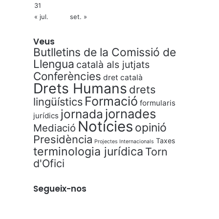
31
« jul.
set. »
Veus
Butlletins de la Comissió de
Llengua
català als jutjats
Conferències
dret català
Drets Humans
drets
Formació
lingüístics
formularis
jornades
jornada
jurídics
Notícies
opinió
Mediació
Presidència
Taxes
Projectes Internacionals
terminologia jurídica
Torn
d'Ofici
Segueix-nos