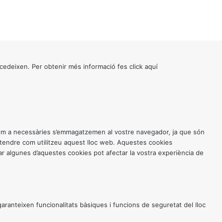
cedeixen. Per obtenir més informació fes click
aquí
 com a necessàries s’emmagatzemen al vostre navegador, ja que són
entendre com utilitzeu aquest lloc web. Aquestes cookies
 algunes d’aquestes cookies pot afectar la vostra experiència de
anteixen funcionalitats bàsiques i funcions de seguretat del lloc