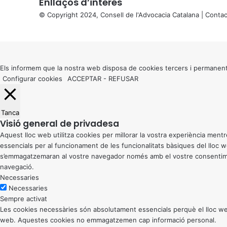
Enllaços d’interés
© Copyright 2024, Consell de l'Advocacia Catalana |
Contac
X
Back
to
top
button
Els informem que la nostra web disposa de cookies tercers i permanent
Configurar cookies
ACCEPTAR
-
REFUSAR
Tanca
Visió general de privadesa
Aquest lloc web utilitza cookies per millorar la vostra experiència me
essencials per al funcionament de les funcionalitats bàsiques del lloc
s’emmagatzemaran al vostre navegador només amb el vostre consentiment
navegació.
Necessaries
Necessaries
Sempre activat
Les cookies necessàries són absolutament essencials perquè el lloc web
web. Aquestes cookies no emmagatzemen cap informació personal.