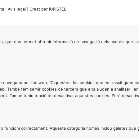
ta
|
Avís legal
| Creat per
IURISTEL
s, que ens permet obtenir informació de navegació dels usuaris que ac
ntre navegueu pel lloc web. D’aquestes, les cookies que es classifiquen
 web. També fem servir cookies de tercers que ens ajuden a analitzar i 
. També teniu l’opció de desactivar aquestes cookies. Però desactivar
 funcioni correctament. Aquesta categoria només inclou galetes que gar