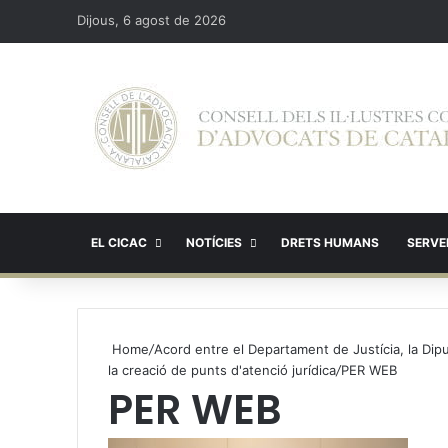
Dijous, 6 agost de 2026
EL CICAC
NOTÍCIES
DRETS HUMANS
SERVEI
Home
/
Acord entre el Departament de Justícia, la Dipu
la creació de punts d'atenció jurídica
/
PER WEB
PER WEB