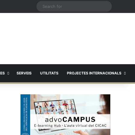
X
Search
for
EES
SERVEIS
UTILITATS
PROJECTES INTERNACIONALS