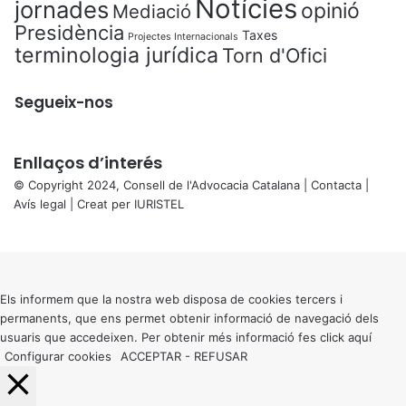
Notícies
jornades
opinió
Mediació
Presidència
Taxes
Projectes Internacionals
terminologia jurídica
Torn d'Ofici
Segueix-nos
Enllaços d’interés
© Copyright 2024, Consell de l'Advocacia Catalana |
Contacta
|
Avís legal
| Creat per
IURISTEL
X
Back
to
top
button
Els informem que la nostra web disposa de cookies tercers i
permanents, que ens permet obtenir informació de navegació dels
usuaris que accedeixen. Per obtenir més informació fes click
aquí
Configurar cookies
ACCEPTAR
-
REFUSAR