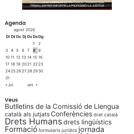
Agenda
agost 2026
Dl
Dt
Dc
Dj
Dv
Ds
Dg
1
2
3
4
5
6
7
8
9
10
11
12
13
14
15
16
17
18
19
20
21
22
23
24
25
26
27
28
29
30
31
« jul.
set. »
Veus
Butlletins de la Comissió de Llengua
Conferències
català als jutjats
dret català
Drets Humans
drets lingüístics
Formació
jornada
formularis jurídics