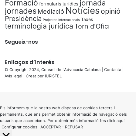
Formació
jornada
formularis jurídics
Notícies
jornades
opinió
Mediació
Presidència
Taxes
Projectes Internacionals
terminologia jurídica
Torn d'Ofici
Segueix-nos
Enllaços d’interés
© Copyright 2024, Consell de l'Advocacia Catalana |
Contacta
|
Avís legal
| Creat per
IURISTEL
X
Back
to
top
button
Els informem que la nostra web disposa de cookies tercers i
permanents, que ens permet obtenir informació de navegació dels
usuaris que accedeixen. Per obtenir més informació fes click
aquí
Configurar cookies
ACCEPTAR
-
REFUSAR