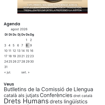
Agenda
agost 2026
Dl
Dt
Dc
Dj
Dv
Ds
Dg
1
2
3
4
5
6
7
8
9
10
11
12
13
14
15
16
17
18
19
20
21
22
23
24
25
26
27
28
29
30
31
« jul.
set. »
Veus
Butlletins de la Comissió de Llengua
Conferències
català als jutjats
dret català
Drets Humans
drets lingüístics