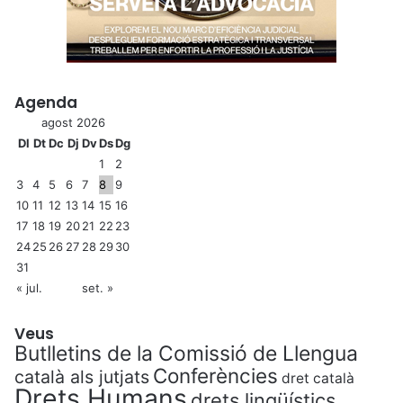
Agenda
agost 2026
Dl
Dt
Dc
Dj
Dv
Ds
Dg
1
2
3
4
5
6
7
8
9
10
11
12
13
14
15
16
17
18
19
20
21
22
23
24
25
26
27
28
29
30
31
« jul.
set. »
Veus
Butlletins de la Comissió de Llengua
Conferències
català als jutjats
dret català
Drets Humans
drets lingüístics