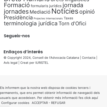
Formació
jornada
formularis jurídics
Notícies
jornades
opinió
Mediació
Presidència
Taxes
Projectes Internacionals
terminologia jurídica
Torn d'Ofici
Segueix-nos
Enllaços d’interés
© Copyright 2024, Consell de l'Advocacia Catalana |
Contacta
|
Avís legal
| Creat per
IURISTEL
X
Back
to
top
button
Els informem que la nostra web disposa de cookies tercers i
permanents, que ens permet obtenir informació de navegació dels
usuaris que accedeixen. Per obtenir més informació fes click
aquí
Configurar cookies
ACCEPTAR
-
REFUSAR